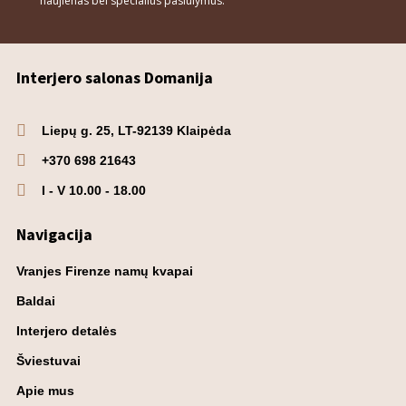
naujienas bei specialius pasiūlymus.
Interjero salonas Domanija
Liepų g. 25, LT-92139 Klaipėda
+370 698 21643
I - V 10.00 - 18.00
Navigacija
Vranjes Firenze namų kvapai
Baldai
Interjero detalės
Šviestuvai
Apie mus