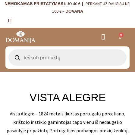
NUO 40 €
PERKANT UŽ DAUGIAU NEI
NEMOKAMAS PRISTATYMAS
|
100 € –
DOVANA
LT
0
VRANJES FIRENZE NAMŲ KVAPAI
VISTA ALEGRE
BORDALLO PINHEIRO
INTERJERO DETALĖS
VISTA ALEGRE
Vista Alegre – 1824 metais įkurtas portugalų porceliano,
krištolo ir stiklo gamintojas tapo vienu iš nedaugelio
pasaulyje pripažintų Portugalijos prabangos prekių ženklų.