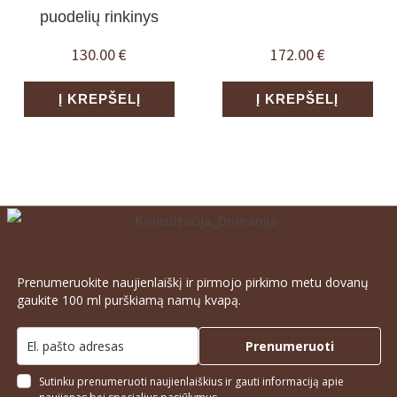
puodelių rinkinys
130.00
€
172.00
€
Į KREPŠELĮ
Į KREPŠELĮ
Prenumeruokite naujienlaiškį ir pirmojo pirkimo metu dovanų
gaukite 100 ml purškiamą namų kvapą.
Prenumeruoti
Sutinku prenumeruoti naujienlaiškius ir gauti informaciją apie