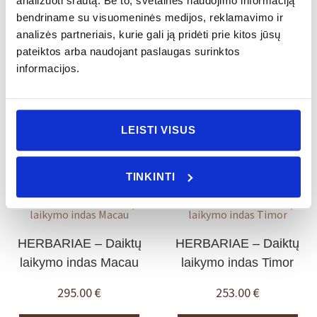
analizuoti srautą. Be to, svetainės naudojimo informaciją
bendriname su visuomeninės medijos, reklamavimo ir
analizės partneriais, kurie gali ją pridėti prie kitos jūsų
FUTURISMO – Stalo
HERBARIAE –
pateiktos arba naudojant paslaugas surinktos
padėkliukai
Arbatinukas
informacijos.
135.00
€
215.00
€
LEISTI VISUS
Į KREPŠELĮ
Į KREPŠELĮ
TINKINTI
HERBARIAE – Daiktų
HERBARIAE – Daiktų
laikymo indas Macau
laikymo indas Timor
295.00
€
253.00
€