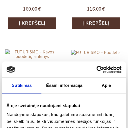
160.00
€
116.00
€
Į KREPŠELĮ
Į KREPŠELĮ
FUTURISMO –
FUTURISMO – Kavos
Puodelis
puodelių rinkinys
Sutikimas
Išsami informacija
Apie
245.00
€
140.00
€
Į KREPŠELĮ
Į KREPŠELĮ
Šioje svetainėje naudojami slapukai
Naudojame slapukus, kad galėtume suasmeninti turinį
bei skelbimus, teikti visuomeninės medijos funkcijas ir