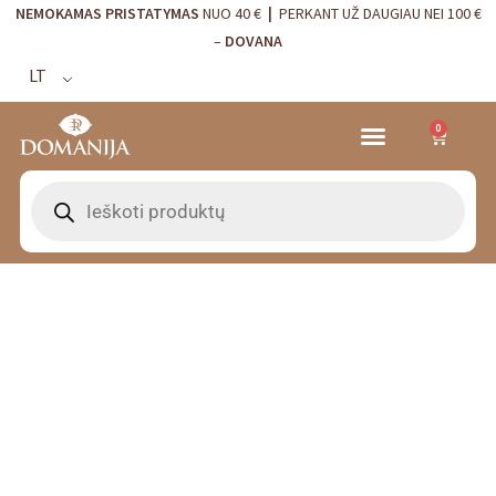
NEMOKAMAS PRISTATYMAS
NUO 40 €
|
PERKANT UŽ DAUGIAU NEI 100 €
–
DOVANA
LT
0
VRANJES FIRENZE NAMŲ KVAPAI
VISTA ALEGRE
BORDALLO PINHEIRO
INTERJERO DETALĖS