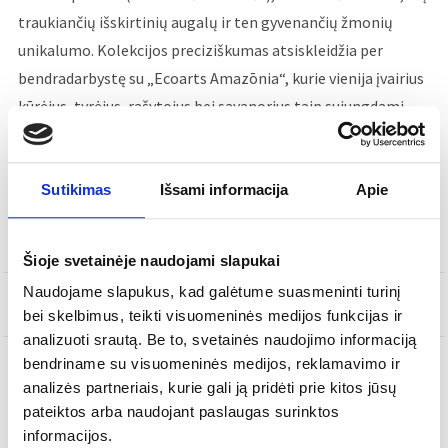
traukiančių išskirtinių augalų ir ten gyvenančių žmonių
unikalumo. Kolekcijos preciziškumas atsiskleidžia per
bendradarbystę su „Ecoarts Amazōnia“, kurie vienija įvairius
kūrėjus, tyrėjus, rašytojus bei savanorius taip sujungdami
vietines žinias su inovacijomis.
Sutikimas
Išsami informacija
Apie
Į KREPŠELĮ
Šioje svetainėje naudojami slapukai
Naudojame slapukus, kad galėtume suasmeninti turinį
SKU
21133613
bei skelbimus, teikti visuomeninės medijos funkcijas ir
analizuoti srautą. Be to, svetainės naudojimo informaciją
bendriname su visuomeninės medijos, reklamavimo ir
analizės partneriais, kurie gali ją pridėti prie kitos jūsų
APRAŠYMAS
pateiktos arba naudojant paslaugas surinktos
informacijos.