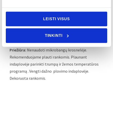
Stilius:
Šiuolaikinis
Tipas:
Aksesuarai
LEISTI VISUS
Medžiaga:
Porcelianas
Aukštis:
68 mm
TINKINTI
Plotis:
172 mm
Svoris be pakuotės:
273 gr
Priežiūra:
Nenaudoti mikrobangų krosnelėje.
Rekomenduojame plauti rankomis. Plaunant
indaplovėje parinkti trumpą ir žemos temperatūros
programą . Vengti dažno plovimo indaplovėje.
Dekoruota rankomis.