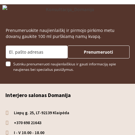
Prenumeruokite naujienlaiškį ir pirmojo pirkimo metu
dovanų gaukite 100 ml purškiamą namų kvapą.
Prenumeruoti
Sutinku prenumeruoti naujienlaiškius ir gauti informaciją apie
naujienas bei specialius pasiūlymus.
Interjero salonas Domanija
Liepų g. 25, LT-92139 Klaipėda
+370 698 21643
I - V 10.00 - 18.00