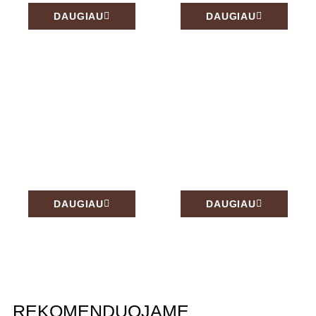
DAUGIAU
DAUGIAU
Šviestuvai
Interjero detalės
DAUGIAU
DAUGIAU
REKOMENDUOJAME