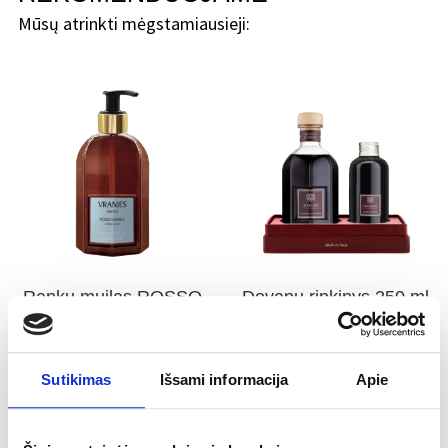
Mūsų atrinkti mėgstamiausieji:
Rankų muilas ROSSO
Dovanų rinkinys 250 ml
NOBILE
ROSSO NOBILE namų
kvapas su 150 ml
papildymu
Sutikimas
Išsami informacija
Apie
38.00
€
84.00
€