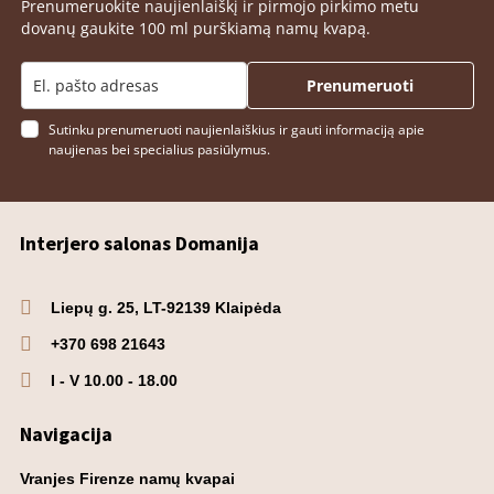
Prenumeruokite naujienlaiškį ir pirmojo pirkimo metu
dovanų gaukite 100 ml purškiamą namų kvapą.
Prenumeruoti
Sutinku prenumeruoti naujienlaiškius ir gauti informaciją apie
naujienas bei specialius pasiūlymus.
Interjero salonas Domanija
Liepų g. 25, LT-92139 Klaipėda
+370 698 21643
I - V 10.00 - 18.00
Navigacija
Vranjes Firenze namų kvapai