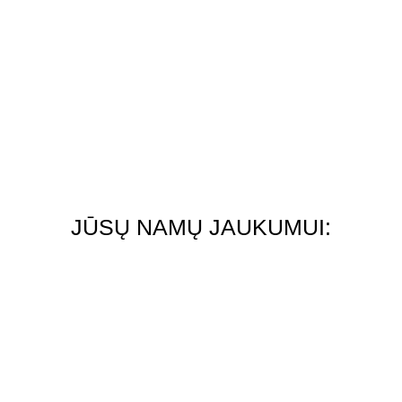
JŪSŲ NAMŲ JAUKUMUI:
Vranjes Firenze
kvapai
Baldai