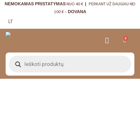
NUO 40 €
PERKANT UŽ DAUGIAU NEI
NEMOKAMAS PRISTATYMAS
|
100 € –
DOVANA
LT
0
VRANJES FIRENZE NAMŲ KVAPAI
VISTA ALEGRE
BORDALLO PINHEIRO
INTERJERO DETALĖS