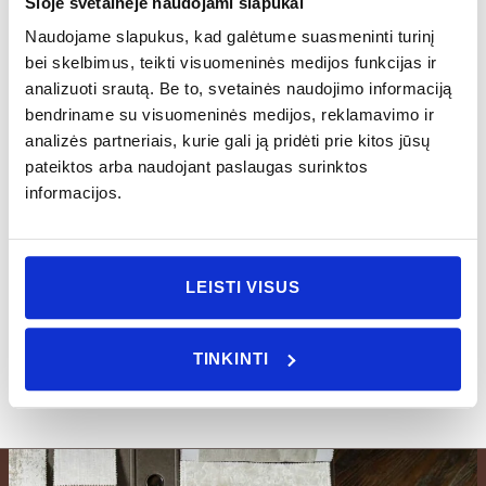
Šioje svetainėje naudojami slapukai
Į KREPŠELĮ
Į KREPŠELĮ
Naudojame slapukus, kad galėtume suasmeninti turinį
bei skelbimus, teikti visuomeninės medijos funkcijas ir
analizuoti srautą. Be to, svetainės naudojimo informaciją
bendriname su visuomeninės medijos, reklamavimo ir
analizės partneriais, kurie gali ją pridėti prie kitos jūsų
pateiktos arba naudojant paslaugas surinktos
Vranjes Firenze namų
Vranjes Firenze namų
informacijos.
kvapas ROSSO
kvapo papildymas
NOBILE
ROSSO NOBILE
LEISTI VISUS
Nuo
84.00
€
Nuo
54.00
€
PIRKTI
PIRKTI
TINKINTI