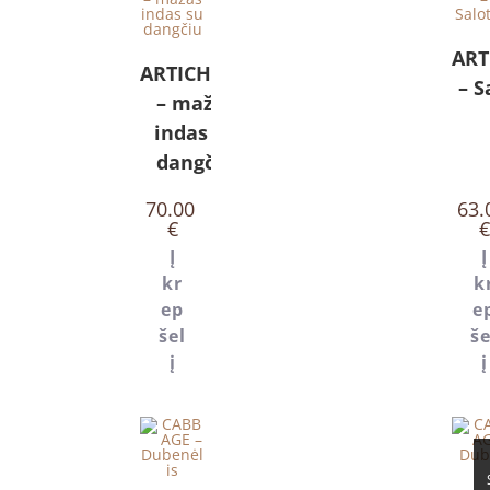
ART
ARTICHOKE
– S
– mažas
indas su
dangčiu
70.00
63.
€
€
Į
Į
kr
k
ep
e
šel
še
į
į