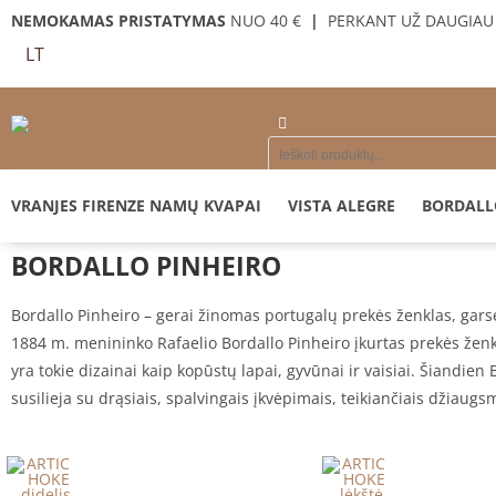
NEMOKAMAS PRISTATYMAS
NUO 40 €
|
PERKANT UŽ DAUGIAU 
LT
VRANJES FIRENZE NAMŲ KVAPAI
VISTA ALEGRE
BORDALL
BORDALLO PINHEIRO
Bordallo Pinheiro – gerai žinomas portugalų prekės ženklas, garsėj
1884 m. menininko Rafaelio Bordallo Pinheiro įkurtas prekės ženk
yra tokie dizainai kaip kopūstų lapai, gyvūnai ir vaisiai. Šiandi
susilieja su drąsiais, spalvingais įkvėpimais, teikiančiais džiaugs