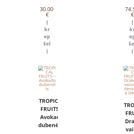
30.00
74.
€
€
Į
Į
kr
k
ep
e
šel
še
į
į
TROPICAL
TRO
FRUITS –
FRU
Avokado
Dr
dubenėlis
vai