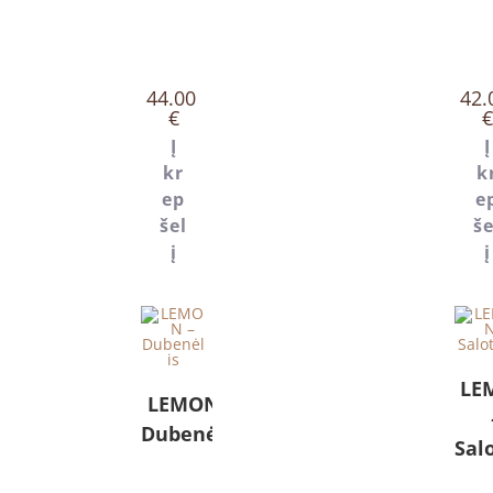
44.00
42.
€
€
Į
Į
kr
k
ep
e
šel
še
į
į
LE
LEMON –
Dubenėlis
Sal