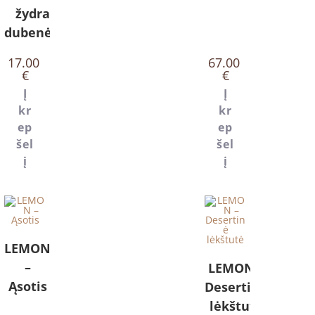
žydras
dubenėlis
17.00
67.00
€
€
Į
Į
kr
kr
ep
ep
šel
šel
į
į
LEMON
–
LEMON –
Ąsotis
Desertinė
lėkštutė