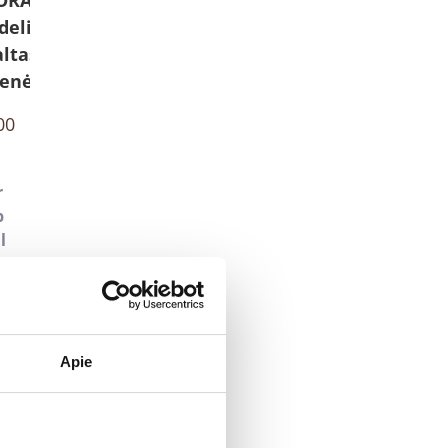
delis
altas
enėlis
00
r
p
l
Apie
ORA –