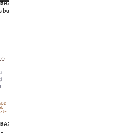
BBAGE
Dubuo
00
a
i
u
BBAGE
–