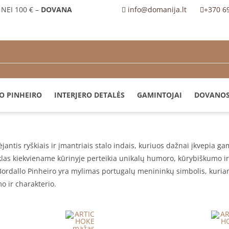
NEI 100 € –
DOVANA
info@domanija.lt
+370 6
O PINHEIRO
INTERJERO DETALĖS
GAMINTOJAI
DOVANO
antis ryškiais ir įmantriais stalo indais, kuriuos dažnai įkvepia g
las kiekviename kūrinyje perteikia unikalų humoro, kūrybiškumo ir
en Bordallo Pinheiro yra mylimas portugalų menininkų simbolis, kuri
mo ir charakterio.