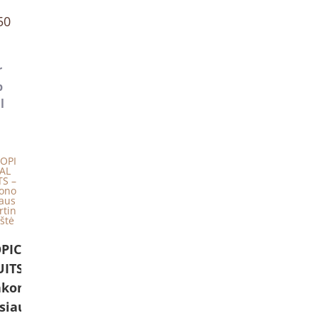
50
r
p
l
PICAL
ITS –
akono
siaus