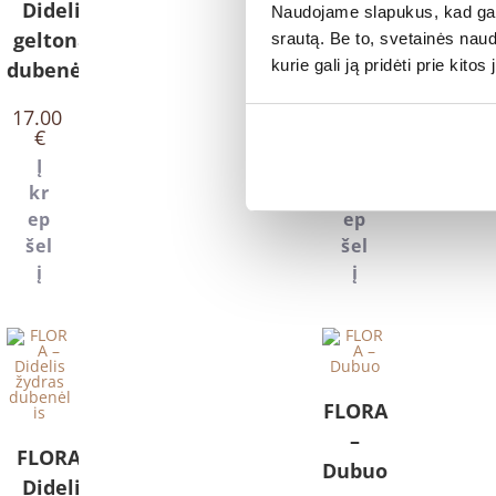
Didelis
Didelis
Naudojame slapukus, kad galė
geltonas
lašišinis
srautą. Be to, svetainės nau
kurie gali ją pridėti prie kit
dubenėlis
dubenėlis
17.00
17.00
€
€
Į
Į
kr
kr
ep
ep
šel
šel
į
į
FLORA
–
FLORA –
Dubuo
Didelis