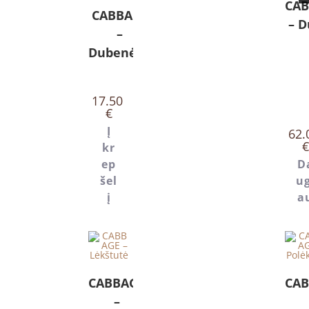
CA
CABBAGE
– 
–
Dubenėlis
17.50
€
Į
62.
€
kr
ep
D
šel
ug
į
a
CABBAGE
CA
–