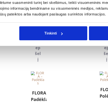
Didelis
Di
tume suasmeninti turinį bei skelbimus, teikti visuomeninės medij
rožinis
ž
dojimo informaciją bendriname su visuomeninės medijos, reklamav
os jūsų pateiktos arba naudojant paslaugas surinktos informacijos.
dubenėlis
dub
17.00
17.
€
€
Tinkinti
Į
Į
kr
k
ep
e
šel
še
į
į
FLO
FLORA –
Pol
Padėklas