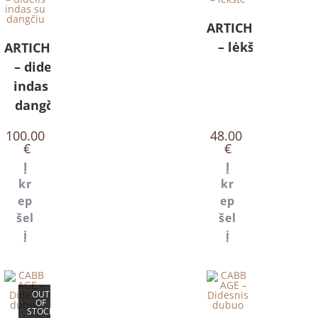
ARTICHOKE
– lėkštė
ARTICHOKE
– didelis
indas su
dangčiu
100.00
48.00
€
€
Į
Į
kr
kr
ep
ep
šel
šel
į
į
OUT
OF
STOCK