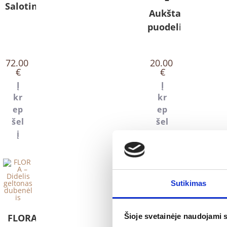
Salotinė
Aukštas
puodelis
72.00
20.00
€
€
Į
Į
kr
kr
ep
ep
šel
šel
į
į
Sutikimas
FLORA –
FLORA –
Šioje svetainėje naudojami 