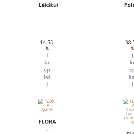
Lėkštutė
Pol
14.50
38.
€
€
Į
Į
kr
k
ep
e
šel
še
į
į
FLORA
–
FL