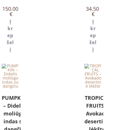
150.00
34.50
€
€
Į
Į
kr
kr
ep
ep
šel
šel
į
į
PUMPKIN
TROPICAL
– Didelis
FRUITS –
moliūgo
Avokado
indas su
desertinė
dangčiu
lėkštė