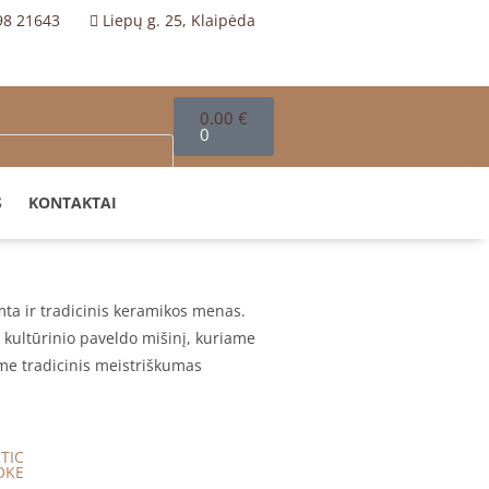
98 21643
Liepų g. 25, Klaipėda
0.00
€
0
S
KONTAKTAI
amta ir tradicinis keramikos menas.
 kultūrinio paveldo mišinį, kuriame
ame tradicinis meistriškumas