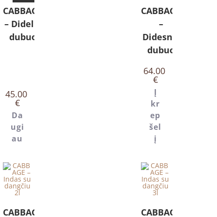
CABBAGE
CABBAGE
– Didelis
–
dubuo
Didesnis
dubuo
64.00
€
Į
45.00
€
kr
Da
ep
ugi
šel
au
į
CABBAGE
CABBAGE