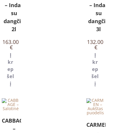
– Indas
– Indas
su
su
dangčiu
dangčiu
2l
3l
163.00
132.00
€
€
Į
Į
kr
kr
ep
ep
šel
šel
į
į
CABBAGE
CARMEN
–
–