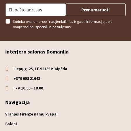
Prenumeruoti
Sutinku prenumeruoti naujienlaiškius ir gauti informaciją apie
naujienas bei specialius pasiūlymus.
Interjero salonas Domanija
Liepų g. 25, LT-92139 Klaipėda
+370 698 21643
I - V 10.00 - 18.00
Navigacija
Vranjes Firenze namų kvapai
Baldai