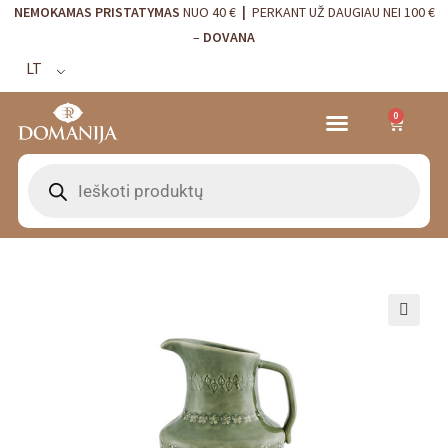
NEMOKAMAS PRISTATYMAS
NUO 40 €
|
PERKANT UŽ DAUGIAU NEI 100 €
–
DOVANA
LT
0
VRANJES FIRENZE NAMŲ KVAPAI
VISTA ALEGRE
BORDALLO PINHEIRO
INTERJERO DETALĖS
🔍