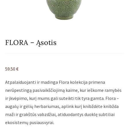
FLORA – Ąsotis
59.50
€
Atpalaiduojanti ir madinga Flora kolekcija primena
nerūpestingą pasivaikščiojimą kaime, kur ieškome ramybės
ir įkvėpimo, kurį mums gali suteikti tik tyra gamta. Flora –
augalų ir gėlių herbariumas, aplink kurį knibždėte knibžda
maži ir grakštūs vabzdžiai, atiduodantys duoklę subtiliai
ekosistemų pusiausvyrai.