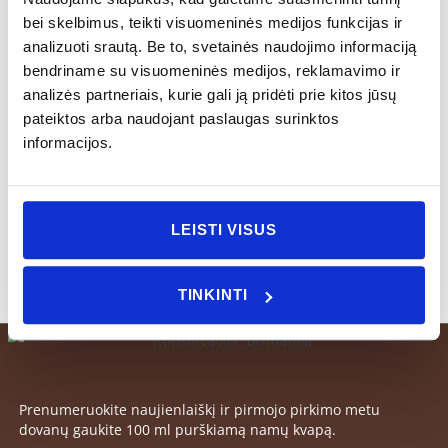
Ilgis:
171 mm
bei skelbimus, teikti visuomeninės medijos funkcijas ir
analizuoti srautą. Be to, svetainės naudojimo informaciją
Priežiūra:
Visus gaminius galima naudoti mikrobangų
bendriname su visuomeninės medijos, reklamavimo ir
krosnelėje, naudojant kaitinimo funkciją. Gaminius
analizės partneriais, kurie gali ją pridėti prie kitos jūsų
galima dėti į indaplovę, tačiau venkite juos palikti
pateiktos arba naudojant paslaugas surinktos
indaplovėje pasibaigus plovimo programai.
informacijos.
Nerekomenduojama naudoti orkaitėje ir šaldiklyje.
LEISTI VISUS
TINKINTI
Prenumeruokite naujienlaiškį ir pirmojo pirkimo metu
dovanų gaukite 100 ml purškiamą namų kvapą.