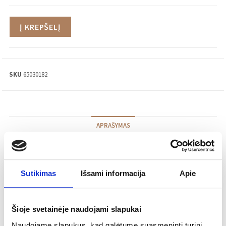
Į KREPŠELĮ
SKU
65030182
APRAŠYMAS
Stilius:
Šiuolaikinis
Sutikimas
Išsami informacija
Apie
Tipas:
Ąsotis
Medžiaga:
Fajansas
Aukštis:
208 mm
Šioje svetainėje naudojami slapukai
Plotis:
154 mm
Naudojame slapukus, kad galėtume suasmeninti turinį