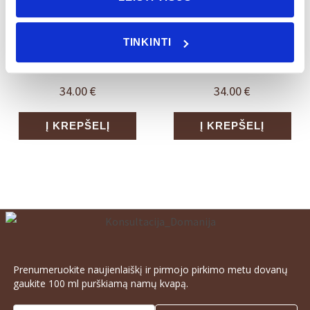
Rankų muilo
Rankų muilo
TINKINTI
papildymas ROSSO
papildymas VERBENA
NOBILE
34.00
€
34.00
€
Į KREPŠELĮ
Į KREPŠELĮ
Prenumeruokite naujienlaiškį ir pirmojo pirkimo metu dovanų
gaukite 100 ml purškiamą namų kvapą.