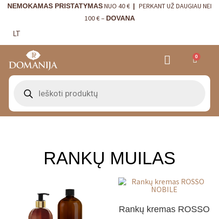
NUO 40 €
PERKANT UŽ DAUGIAU NEI
NEMOKAMAS PRISTATYMAS
|
100 € –
DOVANA
LT
0
VRANJES FIRENZE NAMŲ KVAPAI
VISTA ALEGRE
BORDALLO PINHEIRO
INTERJERO DETALĖS
RANKŲ MUILAS
Rankų kremas ROSSO