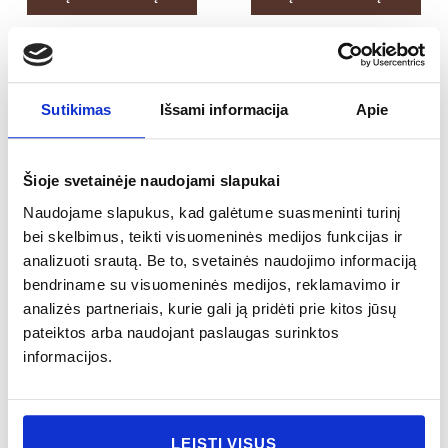
Sutikimas
Išsami informacija
Apie
Rankų muilo
Rankų muilo
papildymas
papildymas MIELE E
Šioje svetainėje naudojami slapukai
CIPRESSO E
LIMONE
Naudojame slapukus, kad galėtume suasmeninti turinį
ROSMARINO
bei skelbimus, teikti visuomeninės medijos funkcijas ir
analizuoti srautą. Be to, svetainės naudojimo informaciją
34.00
€
34.00
€
bendriname su visuomeninės medijos, reklamavimo ir
analizės partneriais, kurie gali ją pridėti prie kitos jūsų
Į KREPŠELĮ
Į KREPŠELĮ
pateiktos arba naudojant paslaugas surinktos
informacijos.
LEISTI VISUS