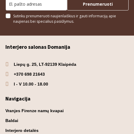
Prenumeruoti
Sutinku prenumeruoti naujienlaiškius ir gauti informaciją apie
naujienas bei specialius pasiūlymus.
Interjero salonas Domanija
Liepų g. 25, LT-92139 Klaipėda
+370 698 21643
I - V 10.00 - 18.00
Navigacija
Vranjes Firenze namų kvapai
Baldai
Interjero detalės