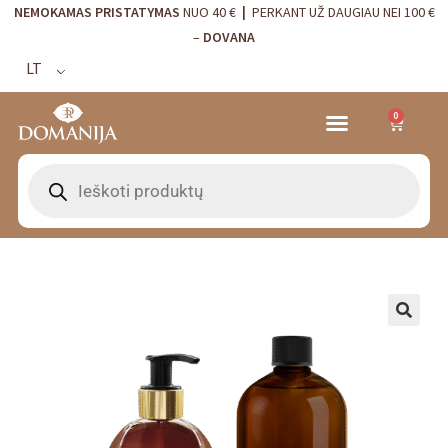
NEMOKAMAS PRISTATYMAS
NUO 40 €
|
PERKANT UŽ DAUGIAU NEI 100 €
–
DOVANA
LT
0
VRANJES FIRENZE NAMŲ KVAPAI
VISTA ALEGRE
BORDALLO PINHEIRO
INTERJERO DETALĖS
🔍