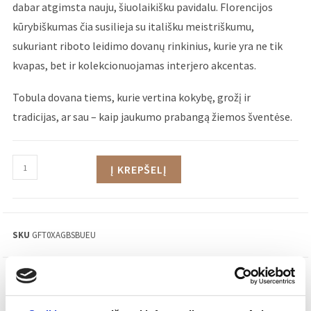
dabar atgimsta nauju, šiuolaikišku pavidalu. Florencijos
kūrybiškumas čia susilieja su itališku meistriškumu,
sukuriant riboto leidimo dovanų rinkinius, kurie yra ne tik
kvapas, bet ir kolekcionuojamas interjero akcentas.
Tobula dovana tiems, kurie vertina kokybę, grožį ir
tradicijas, ar sau – kaip jaukumo prabangą žiemos šventėse.
Į KREPŠELĮ
SKU
GFT0XAGBSBUEU
APRAŠYMAS