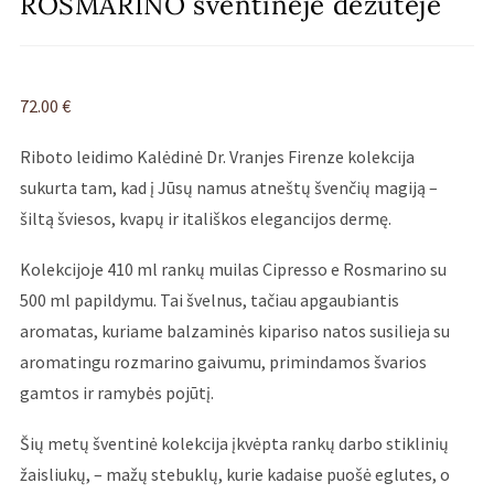
ROSMARINO šventinėje dėžutėje
72.00
€
Riboto leidimo Kalėdinė Dr. Vranjes Firenze kolekcija
sukurta tam, kad į Jūsų namus atneštų švenčių magiją –
šiltą šviesos, kvapų ir itališkos elegancijos dermę.
Kolekcijoje 410 ml rankų muilas Cipresso e Rosmarino su
500 ml papildymu. Tai švelnus, tačiau apgaubiantis
aromatas, kuriame balzaminės kipariso natos susilieja su
aromatingu rozmarino gaivumu, primindamos švarios
gamtos ir ramybės pojūtį.
Šių metų šventinė kolekcija įkvėpta rankų darbo stiklinių
žaisliukų, – mažų stebuklų, kurie kadaise puošė eglutes, o