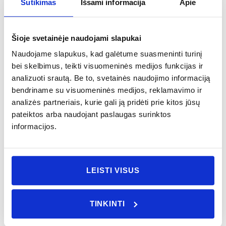
Sutikimas
Išsami informacija
Apie
AROMATAS
Šioje svetainėje naudojami slapukai
Medžio
Naudojame slapukus, kad galėtume suasmeninti turinį
bei skelbimus, teikti visuomeninės medijos funkcijas ir
KATEGORIJA
analizuoti srautą. Be to, svetainės naudojimo informaciją
Dovanų rinkiniai
bendriname su visuomeninės medijos, reklamavimo ir
analizės partneriais, kurie gali ją pridėti prie kitos jūsų
POVEIKIS
pateiktos arba naudojant paslaugas surinktos
Energizuojantis
informacijos.
SPALVA
Šviesi
LEISTI VISUS
DOVANŲ RINKINYJE
410 ml rankų muilas su 500 ml papildymu
TINKINTI