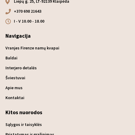
Liepų g. 25, LT-92139 Klaipėda
+370 698 21643
I - V 10.00 - 18.00
Navigacija
Vranjes Firenze namų kvapai
Baldai
Interjero detalės
Šviestuvai
Apie mus
Kontaktai
Kitos nuorodos
Sąlygos ir taisyklės
Pristatymas ir grąžinimas