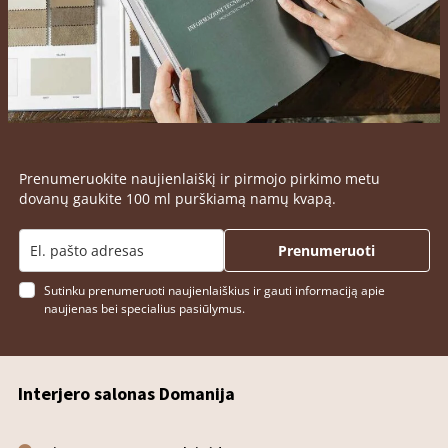
Prenumeruokite naujienlaiškį ir pirmojo pirkimo metu
dovanų gaukite 100 ml purškiamą namų kvapą.
Prenumeruoti
Sutinku prenumeruoti naujienlaiškius ir gauti informaciją apie
naujienas bei specialius pasiūlymus.
Interjero salonas Domanija