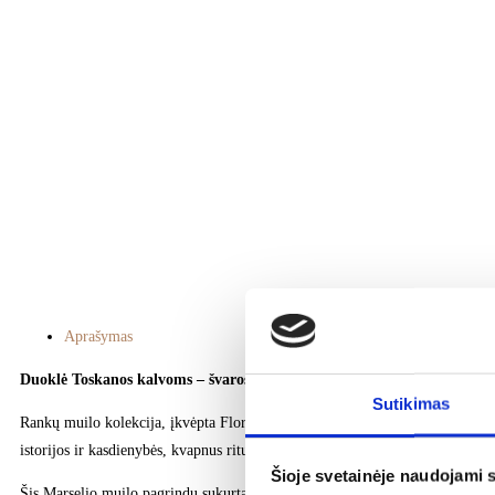
Aprašymas
Duoklė Toskanos kalvoms – švaros ritualas, pripildytas aromato
Sutikimas
Rankų muilo kolekcija, įkvėpta Florencijos meistrystės ir išpuoselėtos eleganc
istorijos ir kasdienybės, kvapnus ritualas, kuris rūpinasi kūnu ir dovanoja p
Šioje svetainėje naudojami 
Šis Marselio muilo pagrindu sukurtas muilas su taukmedžio sviesto ekstraktu