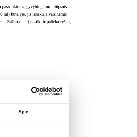
po pasirinkimas, gyvybingumo pliūpsnis,
 ml) butelyje, jis išsiskiria vaisinėmis
ų, žaižaruojantį posūkį ir palieka ryškų,
Apie