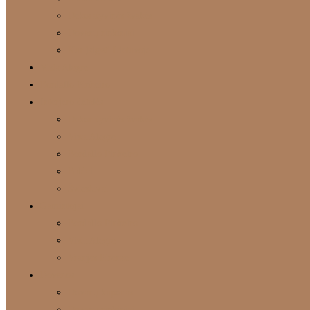
Dekoratyvinės žvakės
Dovanų rinkiniai
Kur įsigyti Lietuvoje
Vista Alegre
Bordallo Pinheiro
Interjero detalės
Dekoratyvinės žvakės
Vista Alegre
Bordallo Pinheiro
Baldai
Šviestuvai
Gamintojai
Bordallo Pinheiro
Vista Alegre
Vranjes Firenze
Dovanos
Dovanų kuponas
Dovanų rinkiniai