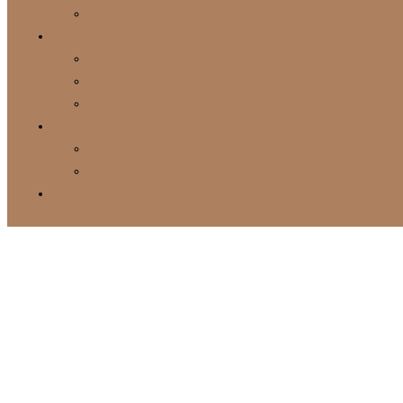
Šviestuvai
Gamintojai
Bordallo Pinheiro
Vista Alegre
Vranjes Firenze
Dovanos
Dovanų kuponas
Dovanų rinkiniai
Kontaktai