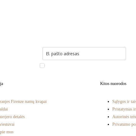
Prenumeruokite naujienlaiškį ir pirmojo pirki
purškiamą namų kvapą.
Sutinku prenumeruoti naujienlaiškius ir gauti infor
pasiūlymus.
ja
Kitos nuorodos
ranjes Firenze namų kvapai
Sąlygos ir tai
aldai
Pristatymas i
nterjero detalės
Autorinės teis
viestuvai
Privatumo pol
pie mus