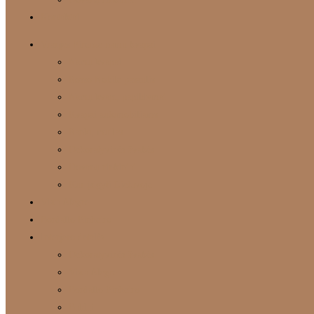
Kontaktai
Vranjes Firenze namų kvapai
Namų kvapai
Rosso Nobile pasaulis
Namų kvapų papildymai
Kvapai automobiliams
Rankų muilas
Dekoratyvinės žvakės
Dovanų rinkiniai
Kur įsigyti Lietuvoje
Vista Alegre
Bordallo Pinheiro
Interjero detalės
Dekoratyvinės žvakės
Vista Alegre
Bordallo Pinheiro
Baldai