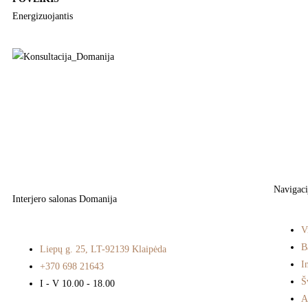
Energizuojantis
Navigaci
Interjero salonas Domanija
V
B
Liepų g. 25, LT-92139 Klaipėda
I
+370 698 21643
Š
I - V 10.00 - 18.00
A