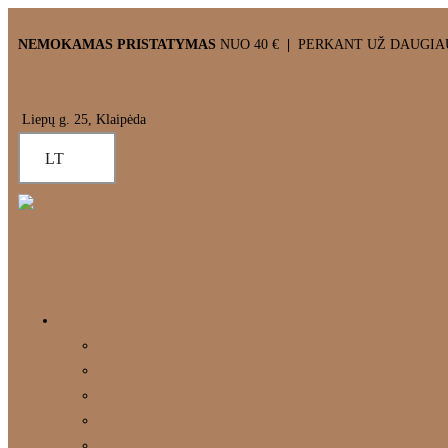
NEMOKAMAS PRISTATYMAS
NUO 40 €
|
PERKANT UŽ DAUGIAU 
info@domanija.lt
+370 698 21643
Liepų g. 25, Klaipėda
LT
Vranjes Firenze namų kvapai
Namų kvapai
Rosso Nobile pasaulis
Namų kvapų papildymai
Kvapai automobiliams
Rankų muilas