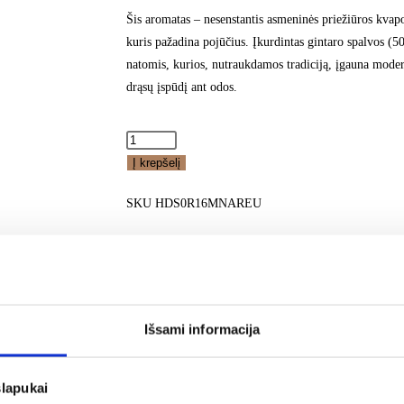
Šis aromatas – nesenstantis asmeninės priežiūros kva
kuris pažadina pojūčius. Įkurdintas gintaro spalvos (500
natomis, kurios, nutraukdamos tradiciją, įgauna modern
drąsų įspūdį ant odos.
Į krepšelį
SKU
HDS0R16MNAREU
Išsami informacija
ijos. Kiekvienas kūrinys – tarsi tiltas tarp
ojūčių harmoniją.
slapukai
 pasižymi švelnia, lengva tekstūra, kuri švariai