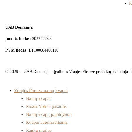
K
UAB Domanija
Įmonės kodas:
302247760
PVM kodas:
LT100004406110
© 2026 – UAB Domanija – įgaliotas Vranjes Firenze produktų platintojas Li
Vranjes Firenze namų kvapai
Namų kvapai
Rosso Nobile pasaulis
Namų kvapų papildymai
Kvapai automobiliams
Rankų muilas