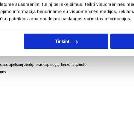
tume suasmeninti turinį bei skelbimus, teikti visuomeninės medij
žiūros ceremonija – oro lengvumo putos
dojimo informaciją bendriname su visuomeninės medijos, reklamav
os jūsų pateiktos arba naudojant paslaugas surinktos informacijos.
Tinkinti
ino, apelsinų žiedų, braškių, uogų, beržo ir ąžuolo
nus.