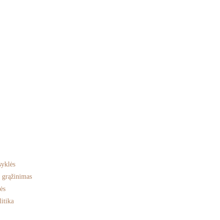
mo metu dovanų gaukite 100 ml
Prenumeruoti
maciją apie naujienas bei specialius
syklės
r grąžinimas
ės
itika