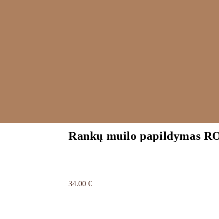
Rankų muilo papildymas 
34.00
€