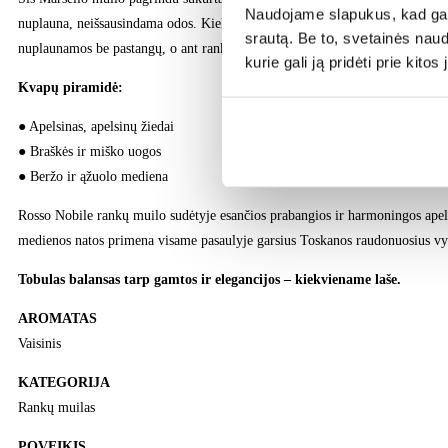
Naudojame slapukus, kad galė
nuplauna, neišsausindama odos. Kiekvienas prausimasis tampa švelnia prie
srautą. Be to, svetainės nau
nuplaunamos be pastangų, o ant rankų lieka subtilus, išskirtinis kvapas.
kurie gali ją pridėti prie kit
Kvapų piramidė:
● Apelsinas, apelsinų žiedai
● Braškės ir miško uogos
● Beržo ir ąžuolo mediena
Rosso Nobile rankų muilo sudėtyje esančios prabangios ir harmoningos apels
medienos natos primena visame pasaulyje garsius Toskanos raudonuosius vy
Tobulas balansas tarp gamtos ir elegancijos – kiekviename laše.
AROMATAS
Vaisinis
KATEGORIJA
Rankų muilas
POVEIKIS