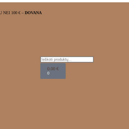
NEI 100 € –
DOVANA
0.00
€
0