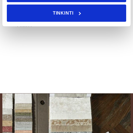
SAFFRON
TINKINTI
Nuo
54.00
€
PIRKTI