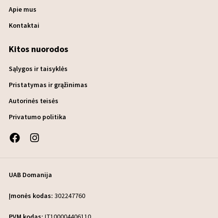
Apie mus
Kontaktai
Kitos nuorodos
Sąlygos ir taisyklės
Pristatymas ir grąžinimas
Autorinės teisės
Privatumo politika
UAB Domanija
Įmonės kodas:
302247760
PVM kodas:
LT100004406110