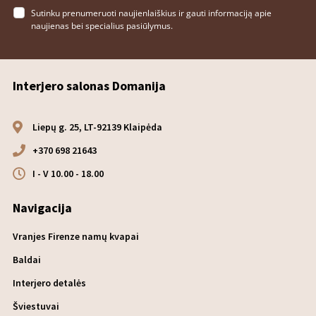
Sutinku prenumeruoti naujienlaiškius ir gauti informaciją apie
naujienas bei specialius pasiūlymus.
Interjero salonas Domanija
Liepų g. 25, LT-92139 Klaipėda
+370 698 21643
I - V 10.00 - 18.00
Navigacija
Vranjes Firenze namų kvapai
Baldai
Interjero detalės
Šviestuvai