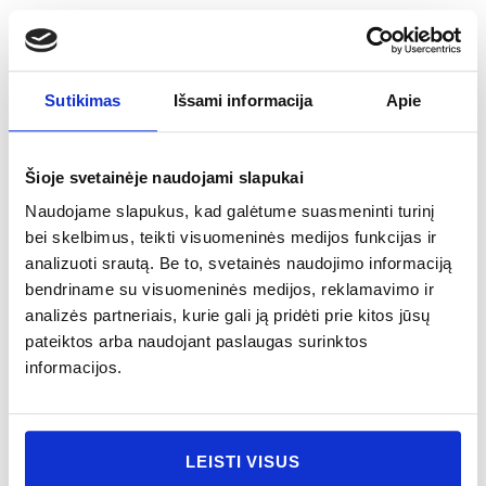
Rankų muilo
Vranjes Firenze
Vranjes Firenze
papildymas
namų kvapas
namų kvapas
VERBENA
FICO AROMATICO
LIMONE
Sutikimas
Išsami informacija
Apie
CEDRATO
34.00
€
Nuo
40.00
€
Nuo
38.00
€
Į krepšelį
PIRKTI
Šioje svetainėje naudojami slapukai
PIRKTI
Naudojame slapukus, kad galėtume suasmeninti turinį
bei skelbimus, teikti visuomeninės medijos funkcijas ir
analizuoti srautą. Be to, svetainės naudojimo informaciją
bendriname su visuomeninės medijos, reklamavimo ir
analizės partneriais, kurie gali ją pridėti prie kitos jūsų
pateiktos arba naudojant paslaugas surinktos
informacijos.
Vranjes Firenze
namų kvapas
LEISTI VISUS
VELVET