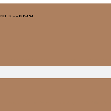
EI 100 € –
DOVANA
Vranjes Firenze namų kvapai
Vista Alegre
Bordallo Pinheir
Vranjes Firenze namų kvapai
Vista Alegre
Bordallo Pinheir