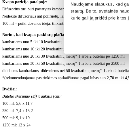
Kvapo pozicija patalpoje:
Naudojame slapukus, kad galė
Difuzorius turi būti pastatytas kambario centre, kad, cirkuliuojant orui, kva
srautą. Be to, svetainės nau
Nedėkite difuzoriaus ant poliruotų, lakuotų ar dažytų paviršių, ant elektros įran
kurie gali ją pridėti prie kit
100 ml – puiki dovanos idėja, tinkanti naudoti labai mažose erdvėse.
Norint, kad kvapas pasklistų plačiai erdvėje, rekomenduojame:
kambariams nuo 5 iki 10 kvadratinių metrų* 1 arba 2 buteliai po 250 ml
kambariams nuo 10 iki 20 kvadratinių metrų* 1 arba
2 buteliai po 500 ml
kambariams nuo 20 iki 30 kvadratinių metrų* 1 arba 2
buteliai po
1250 ml
kambariams nuo 30 iki 50 kvadratinių metrų* 1 arba 2
buteliai po
2500 ml
dideliems kambariams, didesniems nei 50 kvadratinių metrų* 1 arba 2
butelia
*(rekomenduojamas pasirinkimas apskaičiuotas pagal lubas nuo 2,70 m iki 4,
Dydžiai:
Butelio skersmuo (Ø) x aukštis (cm):
100 ml: 5,6 x 11,7
250 ml: 7,4 x 15,2
500 ml: 9,1 x 19
1250 ml: 12 x 24