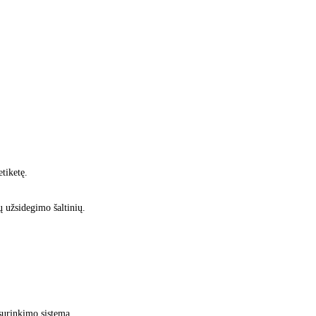
tiketę.
tų užsidegimo šaltinių.
surinkimo sistemą.