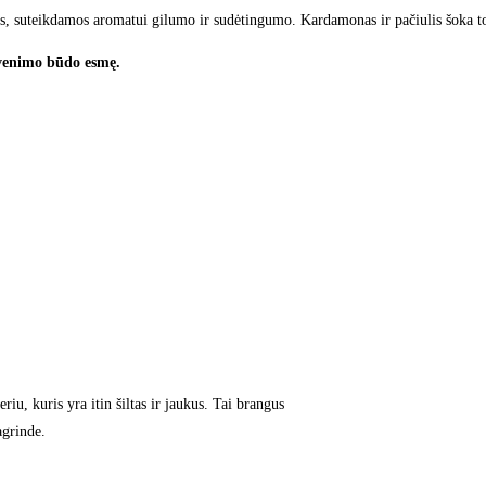
mis, suteikdamos aromatui gilumo ir sudėtingumo. Kardamonas ir pačiulis šoka t
yvenimo būdo esmę.
u, kuris yra itin šiltas ir jaukus. Tai brangus
agrinde.