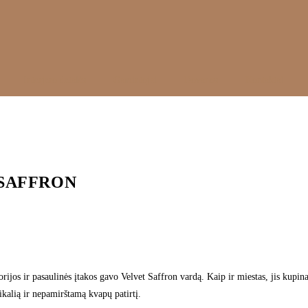
Interjero detalės
Gamintojai
Dovanos
Kontaktai
T SAFFRON
rijos ir pasaulinės įtakos gavo Velvet Saffron vardą. Kaip ir miestas, jis kupinas 
ikalią ir nepamirštamą kvapų patirtį.