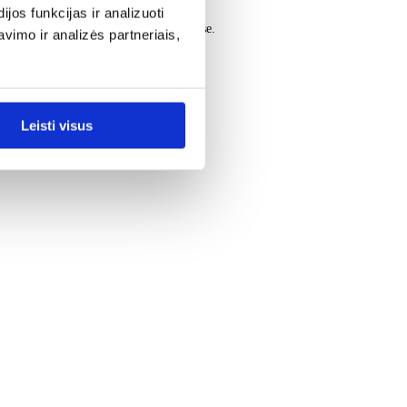
os funkcijas ir analizuoti
du difuzorius skirtingose kambario pusėse.
imo ir analizės partneriais,
Leisti visus