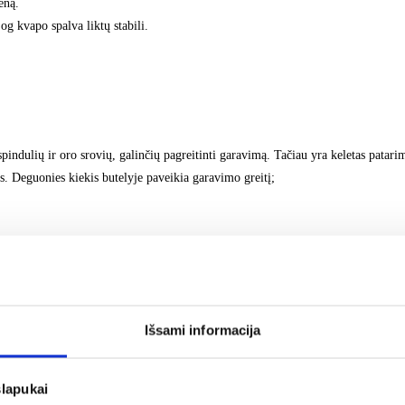
eną.
og kvapo spalva liktų stabili.
indulių ir oro srovių, galinčių pagreitinti garavimą. Tačiau yra keletas patarim
. Deguonies kiekis butelyje paveikia garavimo greitį;
Išsami informacija
re, jog judantys oro srautai paskleistų kvapą plačiau;
rio pusėse.
slapukai