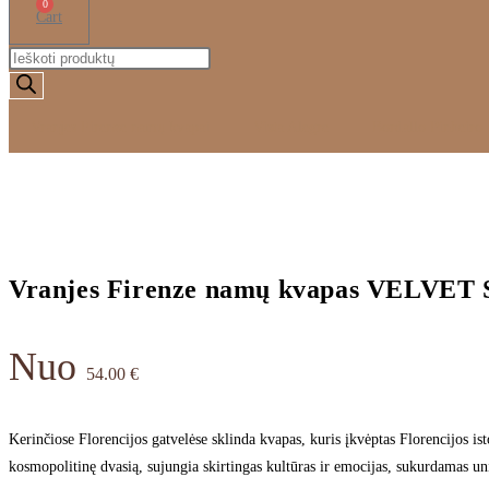
0
Cart
Products
search
Vranjes Firenze namų kvapai
Vista Alegre
Bordallo Pinheiro
Vranjes Firenze namų kvapas VELVE
Nuo
54.00
€
Kerinčiose Florencijos gatvelėse sklinda kvapas, kuris įkvėptas Florencijos isto
kosmopolitinę dvasią, sujungia skirtingas kultūras ir emocijas, sukurdamas un