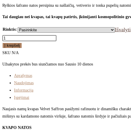
Ryškios šafrano natos persipina su našlaičių, vetiverio ir tonka pupelių nato
Tai daugiau nei kvapas, tai kvapų patirtis, įkūnijanti kosmopolitinio g
Išvalyti
Rinktis:
produkto
kiekis:
Į krepšelį
Vranjes
SKU
N/A
Firenze
Užsakytos prekės bus siunčiamos nuo Sausio 10 dienos
namų
kvapas
Aprašymas
VELVET
Naudojimas
SAFFRON
Informacija
Įspėjimai
Naujasis namų kvapas Velvet Saffron pasižymi rafinuotu ir dinamišku charakteri
mišinys su kardamono natomis viršuje, šafrano natomis širdyje ir pačiuliais p
KVAPO NATOS