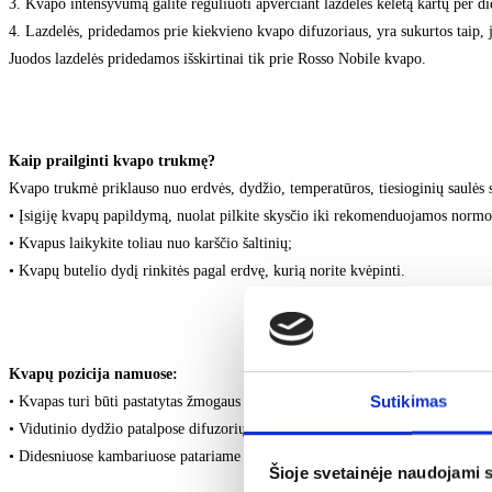
3. Kvapo intensyvumą galite reguliuoti apverčiant lazdeles keletą kartų per di
4. Lazdelės, pridedamos prie kiekvieno kvapo difuzoriaus, yra sukurtos taip, j
Juodos lazdelės pridedamos išskirtinai tik prie Rosso Nobile kvapo.
Kaip prailginti kvapo trukmę?
Kvapo trukmė priklauso nuo erdvės, dydžio, temperatūros, tiesioginių saulės sp
• Įsigiję kvapų papildymą, nuolat pilkite skysčio iki rekomenduojamos normos
• Kvapus laikykite toliau nuo karščio šaltinių;
• Kvapų butelio dydį rinkitės pagal erdvę, kurią norite kvėpinti.
Kvapų pozicija namuose:
Sutikimas
• Kvapas turi būti pastatytas žmogaus ūgio lygyje;
• Vidutinio dydžio patalpose difuzorių rekomenduojame pastatyti kambario cent
• Didesniuose kambariuose patariame naudoti du difuzorius skirtingose kamba
Šioje svetainėje naudojami 