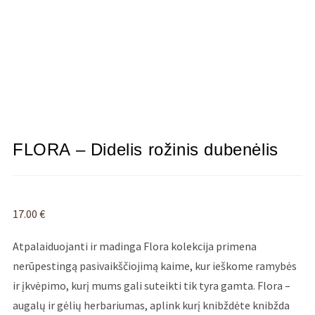
FLORA – Didelis rožinis dubenėlis
17.00
€
Atpalaiduojanti ir madinga Flora kolekcija primena
nerūpestingą pasivaikščiojimą kaime, kur ieškome ramybės
ir įkvėpimo, kurį mums gali suteikti tik tyra gamta. Flora –
augalų ir gėlių herbariumas, aplink kurį knibždėte knibžda