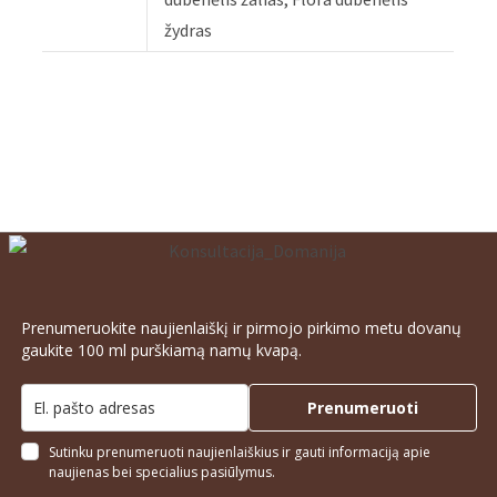
žydras
Prenumeruokite naujienlaiškį ir pirmojo pirkimo metu dovanų
gaukite 100 ml purškiamą namų kvapą.
Prenumeruoti
Sutinku prenumeruoti naujienlaiškius ir gauti informaciją apie
naujienas bei specialius pasiūlymus.