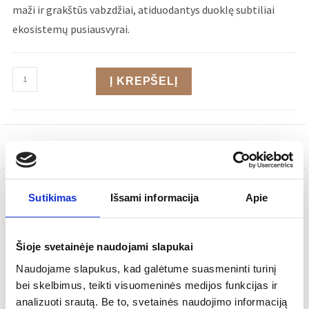
maži ir grakštūs vabzdžiai, atiduodantys duoklę subtiliai
ekosistemų pusiausvyrai.
Į KREPŠELĮ
SKU
65030284
Sutikimas
Išsami informacija
Apie
APRAŠYMAS
PAPILDOMA INFORMACIJA
Šioje svetainėje naudojami slapukai
Šiuolaikinis
Stilius:
Naudojame slapukus, kad galėtume suasmeninti turinį
bei skelbimus, teikti visuomeninės medijos funkcijas ir
Dubenėlis
Tipas:
analizuoti srautą. Be to, svetainės naudojimo informaciją
Fajansas
Medžiaga: