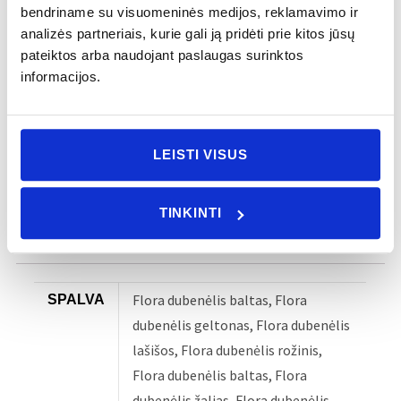
bendriname su visuomeninės medijos, reklamavimo ir
55 mm
Aukštis:
analizės partneriais, kurie gali ją pridėti prie kitos jūsų
170 mm
Plotis:
pateiktos arba naudojant paslaugas surinktos
171 mm
Ilgis:
informacijos.
Visus gaminius galima naudoti mikrobangų
Priežiūra:
krosnelėje, naudojant kaitinimo funkciją. Gaminius
LEISTI VISUS
galima dėti į indaplovę, tačiau venkite juos palikti
indaplovėje pasibaigus plovimo programai.
TINKINTI
Nerekomenduojama naudoti orkaitėje ir šaldiklyje.
Flora dubenėlis baltas, Flora
SPALVA
dubenėlis geltonas, Flora dubenėlis
lašišos, Flora dubenėlis rožinis,
Flora dubenėlis baltas, Flora
dubenėlis žalias, Flora dubenėlis