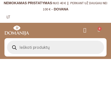
NUO 40 €
PERKANT UŽ DAUGIAU NEI
NEMOKAMAS PRISTATYMAS
|
100 € –
DOVANA
LT
0
VRANJES FIRENZE NAMŲ KVAPAI
VISTA ALEGRE
BORDALLO PINHEIRO
INTERJERO DETALĖS