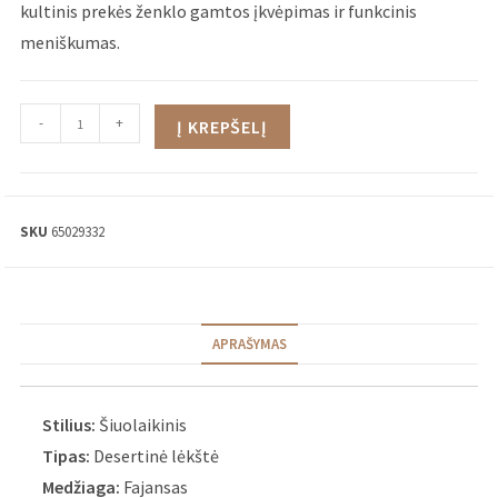
kultinis prekės ženklo gamtos įkvėpimas ir funkcinis
meniškumas.
-
+
Į KREPŠELĮ
SKU
65029332
APRAŠYMAS
Stilius:
Šiuolaikinis
Tipas:
Desertinė lėkštė
Medžiaga:
Fajansas