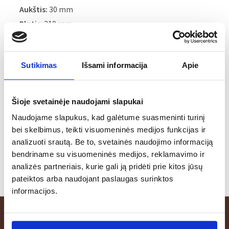
Aukštis:
30 mm
Plotis:
210 mm
Ilgis:
211 mm
Priežiūra:
Visus gaminius galima naudoti mikrobangų
Sutikimas
Išsami informacija
Apie
krosnelėje, naudojant kaitinimo funkciją. Gaminius
galima dėti į indaplovę, tačiau venkite juos palikti
Šioje svetainėje naudojami slapukai
indaplovėje pasibaigus plovimo programai.
Naudojame slapukus, kad galėtume suasmeninti turinį
Nerekomenduojama naudoti orkaitėje ir šaldiklyje.
bei skelbimus, teikti visuomeninės medijos funkcijas ir
analizuoti srautą. Be to, svetainės naudojimo informaciją
bendriname su visuomeninės medijos, reklamavimo ir
analizės partneriais, kurie gali ją pridėti prie kitos jūsų
pateiktos arba naudojant paslaugas surinktos
informacijos.