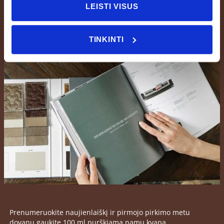
LEISTI VISUS
TINKINTI
Prenumeruokite naujienlaiškį ir pirmojo pirkimo metu
dovanų gaukite 100 ml purškiamą namų kvapą.