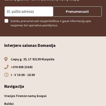
Prenumeruoti
Sutinku prenumeruoti naujienlaiškius ir gauti informaciją apie
naujienas bei specialius pasiūlymus.
Interjero salonas Domanija
Liepų g. 25, LT-92139 Klaipėda
+370 698 21643
I - V 10.00 - 18.00
Navigacija
Vranjes Firenze namų kvapai
Baldai