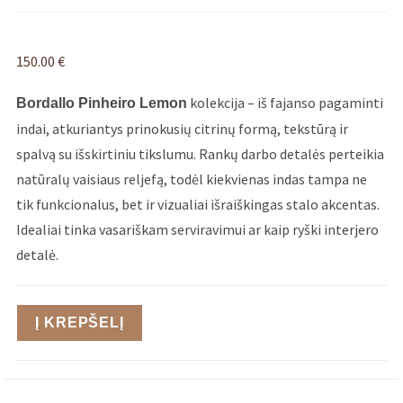
150.00
€
kolekcija – iš fajanso pagaminti
Bordallo Pinheiro Lemon
indai, atkuriantys prinokusių citrinų formą, tekstūrą ir
spalvą su išskirtiniu tikslumu. Rankų darbo detalės perteikia
natūralų vaisiaus reljefą, todėl kiekvienas indas tampa ne
tik funkcionalus, bet ir vizualiai išraiškingas stalo akcentas.
Idealiai tinka vasariškam serviravimui ar kaip ryški interjero
detalė.
Į KREPŠELĮ