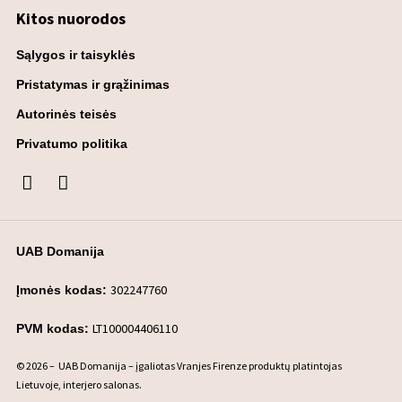
Kitos nuorodos
Sąlygos ir taisyklės
Pristatymas ir grąžinimas
Autorinės teisės
Privatumo politika
UAB Domanija
302247760
Įmonės kodas:
LT100004406110
PVM kodas:
© 2026 – UAB Domanija – įgaliotas Vranjes Firenze produktų platintojas
Lietuvoje, interjero salonas.