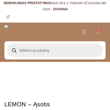
NUO 40 €
PERKANT UŽ DAUGIAU NEI
NEMOKAMAS PRISTATYMAS
|
100 € –
DOVANA
LT
0
VRANJES FIRENZE NAMŲ KVAPAI
VISTA ALEGRE
BORDALLO PINHEIRO
INTERJERO DETALĖS
LEMON – Ąsotis