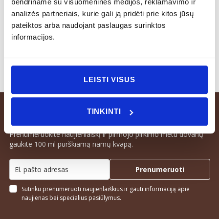
bendriname su visuomeninės medijos, reklamavimo ir
indaplovėje pasibaigus plovimo programai.
analizės partneriais, kurie gali ją pridėti prie kitos jūsų
Nerekomenduojama naudoti orkaitėje ir šaldiklyje.
pateiktos arba naudojant paslaugas surinktos
informacijos.
LEISTI VISUS
TINKINTI
Prenumeruokite naujienlaiškį ir pirmojo pirkimo metu dovanų
gaukite 100 ml purškiamą namų kvapą.
Prenumeruoti
Sutinku prenumeruoti naujienlaiškius ir gauti informaciją apie
naujienas bei specialius pasiūlymus.