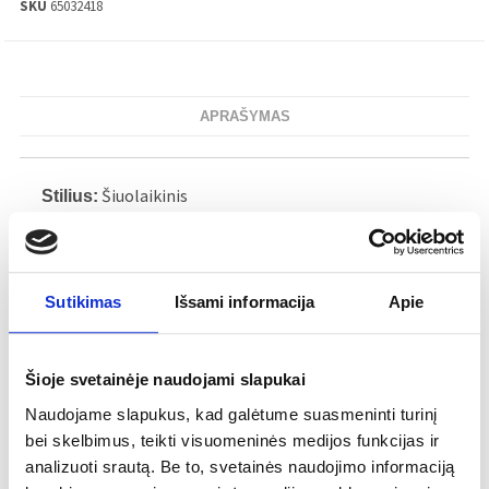
SKU
65032418
APRAŠYMAS
Šiuolaikinis
Stilius:
Ąsotis
Tipas:
Fajansas
Medžiaga:
250 mm
Aukštis:
Sutikimas
Išsami informacija
Apie
220 mm
Plotis:
250 ml
Talpa:
Šioje svetainėje naudojami slapukai
Visus gaminius galima naudoti mikrobangų
Priežiūra:
Naudojame slapukus, kad galėtume suasmeninti turinį
krosnelėje, naudojant kaitinimo funkciją. Gaminius
bei skelbimus, teikti visuomeninės medijos funkcijas ir
galima dėti į indaplovę, tačiau venkite juos palikti
analizuoti srautą. Be to, svetainės naudojimo informaciją