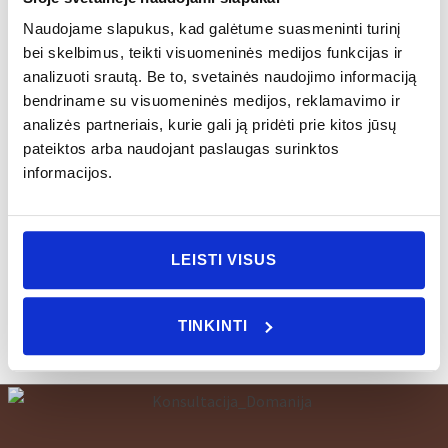
Aukštis:
75 mm
Naudojame slapukus, kad galėtume suasmeninti turinį
Plotis:
141 mm
bei skelbimus, teikti visuomeninės medijos funkcijas ir
Ilgis:
141 mm
analizuoti srautą. Be to, svetainės naudojimo informaciją
bendriname su visuomeninės medijos, reklamavimo ir
Priežiūra:
Visus gaminius galima naudoti mikrobangų
analizės partneriais, kurie gali ją pridėti prie kitos jūsų
krosnelėje, naudojant kaitinimo funkciją. Gaminius
pateiktos arba naudojant paslaugas surinktos
informacijos.
galima dėti į indaplovę, tačiau venkite juos palikti
indaplovėje pasibaigus plovimo programai.
Nerekomenduojama naudoti orkaitėje ir šaldiklyje.
LEISTI VISUS
TINKINTI