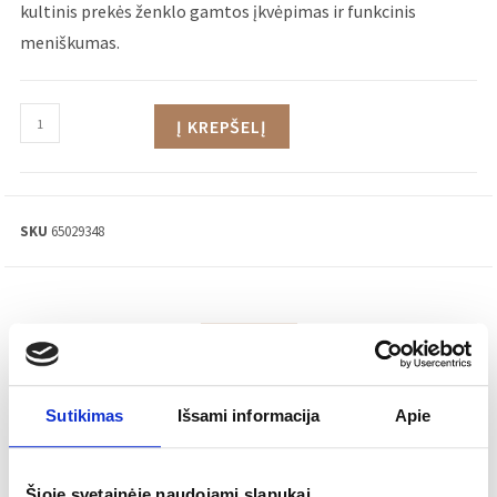
kultinis prekės ženklo gamtos įkvėpimas ir funkcinis
meniškumas.
Į KREPŠELĮ
SKU
65029348
APRAŠYMAS
Sutikimas
Išsami informacija
Apie
Stilius:
Šiuolaikinis
Tipas:
Dubenėlis
Medžiaga:
Fajansas
Šioje svetainėje naudojami slapukai