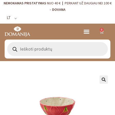
NEMOKAMAS PRISTATYMAS
NUO 40 €
|
PERKANT UŽ DAUGIAU NEI 100 €
–
DOVANA
LT
0
VRANJES FIRENZE NAMŲ KVAPAI
VISTA ALEGRE
BORDALLO PINHEIRO
INTERJERO DETALĖS
🔍