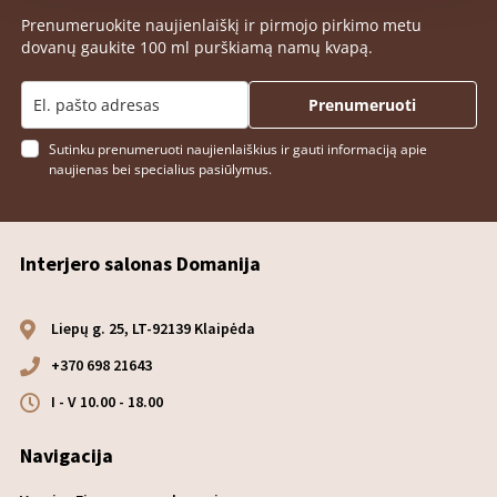
Prenumeruokite naujienlaiškį ir pirmojo pirkimo metu
dovanų gaukite 100 ml purškiamą namų kvapą.
Prenumeruoti
Sutinku prenumeruoti naujienlaiškius ir gauti informaciją apie
naujienas bei specialius pasiūlymus.
Interjero salonas Domanija
Liepų g. 25, LT-92139 Klaipėda
+370 698 21643
I - V 10.00 - 18.00
Navigacija