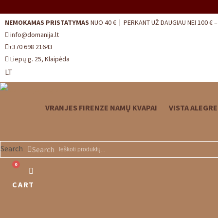
Skip
to
NEMOKAMAS PRISTATYMAS
NUO 40 €
|
PERKANT UŽ DAUGIAU NEI 100 € 
content
info@domanija.lt
+370 698 21643
Liepų g. 25, Klaipėda
LT
VRANJES FIRENZE NAMŲ KVAPAI
VISTA ALEGRE
Search
Search
0
CART