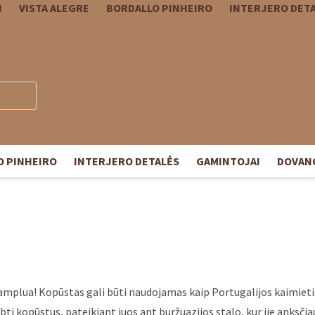
I
VISTA ALEGRE
BORDALLO PINHEIRO
INTERJERO DET
O PINHEIRO
INTERJERO DETALĖS
GAMINTOJAI
DOVAN
mplua! Kopūstas gali būti naudojamas kaip Portugalijos kaimietiš
bti kopūstus, pateikiant juos ant buržuazijos stalo, kur jie anksči