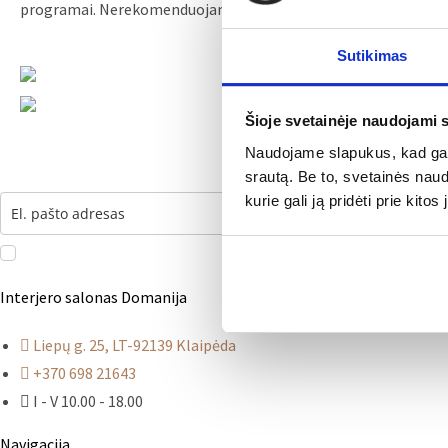
programai. Nerekomenduojama naudoti orkaitėje ir šaldiklyje.
Sutikimas
Šioje svetainėje naudojami 
Naudojame slapukus, kad galė
Prenumeruokite naujienlaiškį ir pirmojo pirkimo metu dovanų gau
srautą. Be to, svetainės nau
kurie gali ją pridėti prie kit
Sutinku prenumeruoti naujienlaiškius ir gauti informaciją apie naujienas bei
Interjero salonas Domanija
Liepų g. 25, LT-92139 Klaipėda
+370 698 21643
I - V 10.00 - 18.00
Navigacija