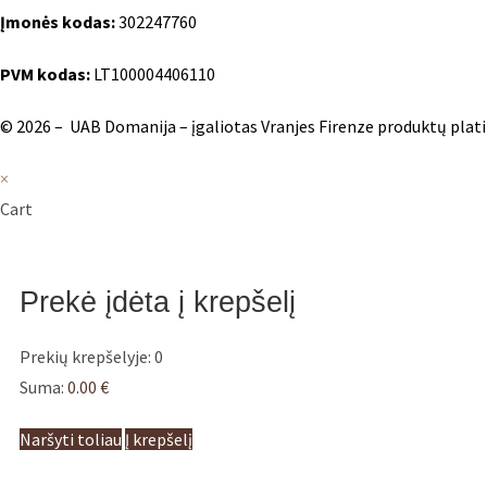
Įmonės kodas:
302247760
PVM kodas:
LT100004406110
© 2026 – UAB Domanija – įgaliotas Vranjes Firenze produktų platin
×
Cart
Prekė įdėta į krepšelį
Prekių krepšelyje:
0
Suma:
0.00
€
Naršyti toliau
Į krepšelį