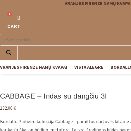
VRANJES FIRENZE NAMŲ KVAPA
0
CART
Products
search
VRANJES FIRENZE NAMŲ KVAPAI
VISTA ALEGRE
BORDALL
CABBAGE – Indas su dangčiu 3l
132.00
€
Bordallo Pinheiro kolekcija Cabbage – pamiltos daržovės kitame a
karikatūriškai apibūdino, metafora. Tai yra išradingas būdas pager