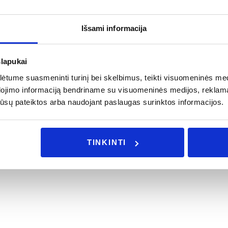
Išsami informacija
slapukai
tume suasmeninti turinį bei skelbimus, teikti visuomeninės medij
kite 100 ml purškiamą namų kvapą.
dojimo informaciją bendriname su visuomeninės medijos, reklamav
os jūsų pateiktos arba naudojant paslaugas surinktos informacijos.
P
 specialius pasiūlymus.
TINKINTI