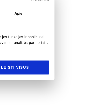
Apie
os funkcijas ir analizuoti
imo ir analizės partneriais,
renumeruoti
LEISTI VISUS