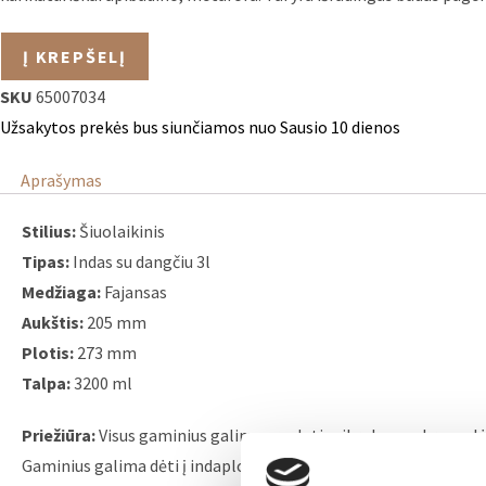
produkto
Į KREPŠELĮ
kiekis:
SKU
65007034
CABBAGE
-
Užsakytos prekės bus siunčiamos nuo Sausio 10 dienos
Indas
Aprašymas
su
dangčiu
Stilius:
Šiuolaikinis
3l
Tipas:
Indas su dangčiu 3l
Medžiaga:
Fajansas
Aukštis:
205 mm
Plotis:
273 mm
Talpa:
3200 ml
Priežiūra:
Visus gaminius galima naudoti mikrobangų krosnelėj
Gaminius galima dėti į indaplovę, tačiau venkite juos palikti i