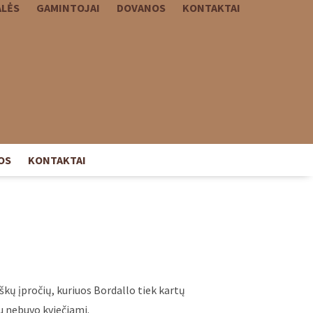
ALĖS
GAMINTOJAI
DOVANOS
KONTAKTAI
OS
KONTAKTAI
kų įpročių, kuriuos Bordallo tiek kartų
au nebuvo kviečiami.