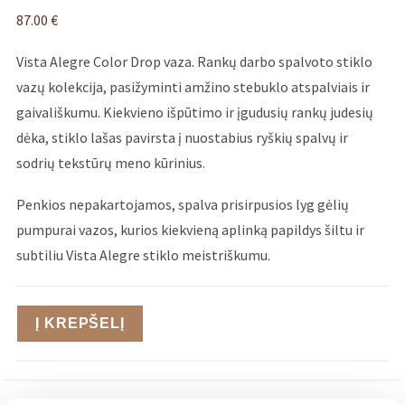
87.00
€
Vista Alegre Color Drop vaza. Rankų darbo spalvoto stiklo
vazų kolekcija, pasižyminti amžino stebuklo atspalviais ir
gaivališkumu. Kiekvieno išpūtimo ir įgudusių rankų judesių
dėka, stiklo lašas pavirsta į nuostabius ryškių spalvų ir
sodrių tekstūrų meno kūrinius.
Penkios nepakartojamos, spalva prisirpusios lyg gėlių
pumpurai vazos, kurios kiekvieną aplinką papildys šiltu ir
subtiliu Vista Alegre stiklo meistriškumu.
Į KREPŠELĮ