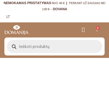
NUO 40 €
PERKANT UŽ DAUGIAU NEI
NEMOKAMAS PRISTATYMAS
|
100 € –
DOVANA
LT
0
VRANJES FIRENZE NAMŲ KVAPAI
VISTA ALEGRE
BORDALLO PINHEIRO
INTERJERO DETALĖS