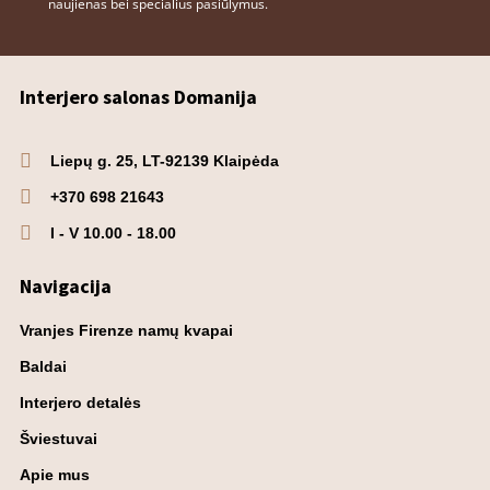
naujienas bei specialius pasiūlymus.
Interjero salonas Domanija
Liepų g. 25, LT-92139 Klaipėda
+370 698 21643
I - V 10.00 - 18.00
Navigacija
Vranjes Firenze namų kvapai
Baldai
Interjero detalės
Šviestuvai
Apie mus