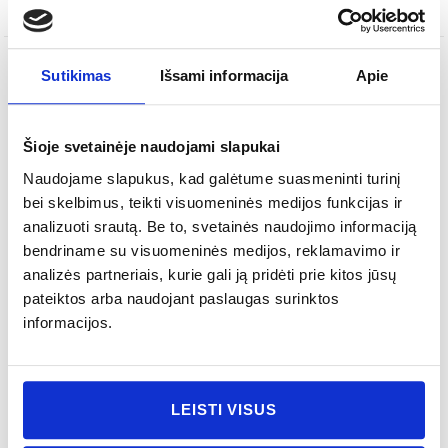
SKU
49001538
Sutikimas
Išsami informacija
Apie
APRAŠYMAS
PAPILDOMA INFORMACIJA
Šioje svetainėje naudojami slapukai
Šiuolaikinis
Stilius:
Naudojame slapukus, kad galėtume suasmeninti turinį
bei skelbimus, teikti visuomeninės medijos funkcijas ir
Vazos
Tipas:
analizuoti srautą. Be to, svetainės naudojimo informaciją
Stiklas
Medžiaga:
bendriname su visuomeninės medijos, reklamavimo ir
160 mm
Aukštis:
analizės partneriais, kurie gali ją pridėti prie kitos jūsų
110 mm
Plotis:
pateiktos arba naudojant paslaugas surinktos
300 gr
informacijos.
Svoris be pakuotės:
Tik dekoratyviniam naudojimui. Netinkama
Priežiūra:
naudoti mikrobangų krosnelėje ir plauti indaplovėje.
LEISTI VISUS