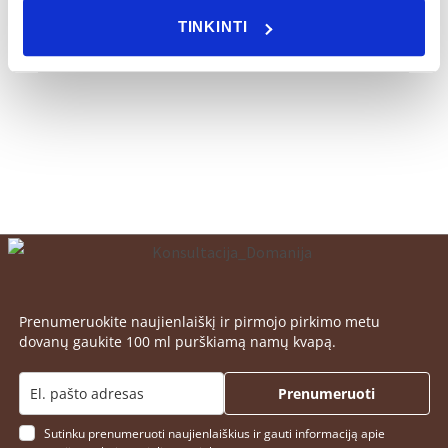
Ruda, Ametisto spalvos, Gintaro,
SPALVA
TINKINTI
Raudona, Mėlyna
Prenumeruokite naujienlaiškį ir pirmojo pirkimo metu
dovanų gaukite 100 ml purškiamą namų kvapą.
Prenumeruoti
Sutinku prenumeruoti naujienlaiškius ir gauti informaciją apie