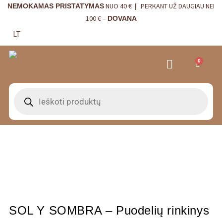
NUO 40 €
PERKANT UŽ DAUGIAU NEI
NEMOKAMAS PRISTATYMAS
|
100 € –
DOVANA
LT
0
VRANJES FIRENZE NAMŲ KVAPAI
VISTA ALEGRE
BORDALLO PINHEIRO
INTERJERO DETALĖS
SOL Y SOMBRA – Puodelių rinkinys