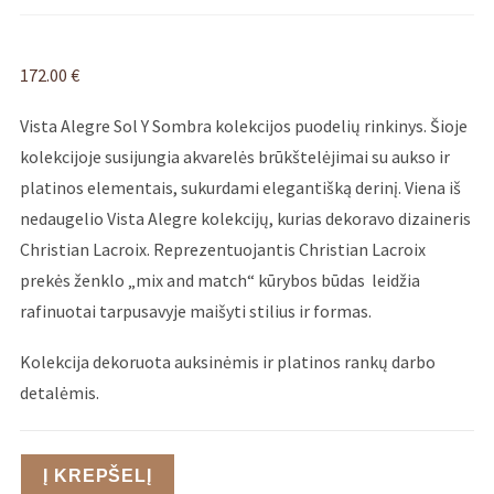
172.00
€
Vista Alegre Sol Y Sombra kolekcijos puodelių rinkinys. Šioje
kolekcijoje susijungia akvarelės brūkštelėjimai su aukso ir
platinos elementais, sukurdami elegantišką derinį. Viena iš
nedaugelio Vista Alegre kolekcijų, kurias dekoravo dizaineris
Christian Lacroix. Reprezentuojantis Christian Lacroix
prekės ženklo „mix and match“ kūrybos būdas leidžia
rafinuotai tarpusavyje maišyti stilius ir formas.
Kolekcija dekoruota auksinėmis ir platinos rankų darbo
detalėmis.
Į KREPŠELĮ