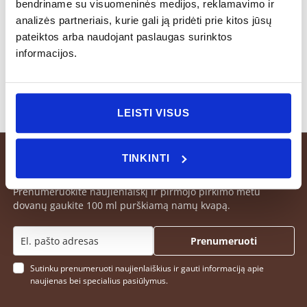
bendriname su visuomeninės medijos, reklamavimo ir
indaplovėje. Plauti rankomis šiltu vandeniu be
analizės partneriais, kurie gali ją pridėti prie kitos jūsų
cheminių priemonių.
pateiktos arba naudojant paslaugas surinktos
informacijos.
LEISTI VISUS
TINKINTI
Prenumeruokite naujienlaiškį ir pirmojo pirkimo metu
dovanų gaukite 100 ml purškiamą namų kvapą.
Prenumeruoti
Sutinku prenumeruoti naujienlaiškius ir gauti informaciją apie
naujienas bei specialius pasiūlymus.