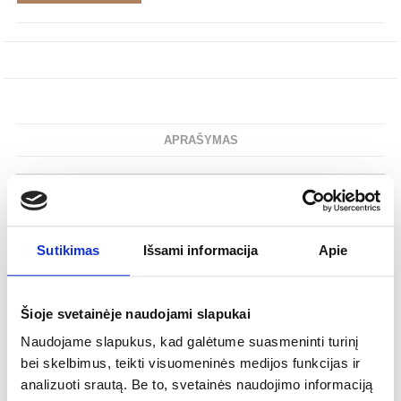
APRAŠYMAS
Šiuolaikinis
Stilius:
Kavos puodelių rinkinys
Tipas:
Sutikimas
Išsami informacija
Apie
Porcelianas
Medžiaga:
49 mm
Aukštis:
126 mm
Plotis:
Šioje svetainėje naudojami slapukai
100 ml
Tūris:
Naudojame slapukus, kad galėtume suasmeninti turinį
426 gr
Svoris be pakuotės:
bei skelbimus, teikti visuomeninės medijos funkcijas ir
analizuoti srautą. Be to, svetainės naudojimo informaciją
Nenaudoti mikrobangų krosnelėje ir
Priežiūra: