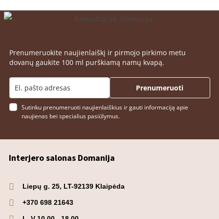
Prenumeruokite naujienlaiškį ir pirmojo pirkimo metu
dovanų gaukite 100 ml purškiamą namų kvapą.
Prenumeruoti
Sutinku prenumeruoti naujienlaiškius ir gauti informaciją apie
naujienas bei specialius pasiūlymus.
Interjero salonas Domanija
Liepų g. 25, LT-92139 Klaipėda
+370 698 21643
I - V 10.00 - 18.00