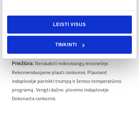
Šiuolaikinis
Stilius:
Aksesuarai
Tipas:
LEISTI VISUS
Porcelianas
Medžiaga:
117 mm
Aukštis:
TINKINTI
282 mm
Plotis:
847 gr
Svoris be pakuotės:
Nenaudoti mikrobangų krosnelėje.
Priežiūra:
Rekomenduojame plauti rankomis. Plaunant
indaplovėje parinkti trumpą ir žemos temperatūros
programą . Vengti dažno plovimo indaplovėje.
Dekoruota rankomis.