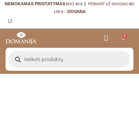
NUO 40 €
PERKANT UŽ DAUGIAU NEI
NEMOKAMAS PRISTATYMAS
|
100 € –
DOVANA
LT
0
VRANJES FIRENZE NAMŲ KVAPAI
VISTA ALEGRE
BORDALLO PINHEIRO
INTERJERO DETALĖS