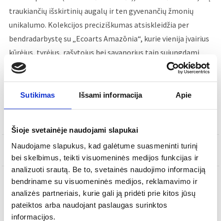
traukiančių išskirtinių augalų ir ten gyvenančių žmonių
unikalumo. Kolekcijos preciziškumas atsiskleidžia per
bendradarbystę su „Ecoarts Amazōnia“, kurie vienija įvairius
kūrėjus, tyrėjus, rašytojus bei savanorius taip sujungdami
vietines žinias su inovacijomis.
Sutikimas
Išsami informacija
Apie
Į KREPŠELĮ
Šioje svetainėje naudojami slapukai
Naudojame slapukus, kad galėtume suasmeninti turinį
SKU
21133612
bei skelbimus, teikti visuomeninės medijos funkcijas ir
analizuoti srautą. Be to, svetainės naudojimo informaciją
bendriname su visuomeninės medijos, reklamavimo ir
analizės partneriais, kurie gali ją pridėti prie kitos jūsų
APRAŠYMAS
pateiktos arba naudojant paslaugas surinktos
informacijos.