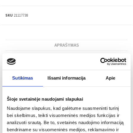
SKU
21117738
APRAŠYMAS
Šiuolaikinis
Stilius:
Lėkštė
Tipas:
Sutikimas
Išsami informacija
Apie
Porcelianas
Medžiaga:
33 mm
Aukštis:
Šioje svetainėje naudojami slapukai
406 mm
Ilgis:
Naudojame slapukus, kad galėtume suasmeninti turinį
303 mm
Plotis:
bei skelbimus, teikti visuomeninės medijos funkcijas ir
Nenaudoti mikrobangų krosnelėje ir
Priežiūra:
analizuoti srautą. Be to, svetainės naudojimo informaciją
indaplovėje. Plauti rankomis šiltu vandeniu be
bendriname su visuomeninės medijos, reklamavimo ir