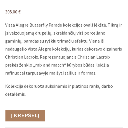
305.00
€
Vista Alegre Butterfly Parade kolekcijos ovali lėkštė. Tikrų ir
įsivaizduojamų drugelių, skraidančių virš porceliano
gaminių, paradas su ryškiu trimačiu efektu. Viena iš
nedaugelio Vista Alegre kolekcijų, kurias dekoravo dizaineris
Christian Lacroix. Reprezentuojantis Christian Lacroix
prekės ženklo „mix and match“ kūrybos būdas leidžia
rafinuotai tarpusavyje maišyti stilius ir formas.
Kolekcija dekoruota auksinėmis ir platinos rankų darbo
detalėmis.
Į KREPŠELĮ