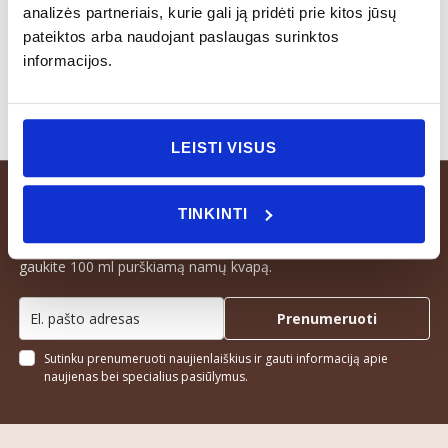
cheminių priemonių.
analizės partneriais, kurie gali ją pridėti prie kitos jūsų
pateiktos arba naudojant paslaugas surinktos
informacijos.
LEISTI VISUS
TINKINTI
Prenumeruokite naujienlaiškį ir pirmojo pirkimo metu dovanų
gaukite 100 ml purškiamą namų kvapą.
Prenumeruoti
Sutinku prenumeruoti naujienlaiškius ir gauti informaciją apie
naujienas bei specialius pasiūlymus.