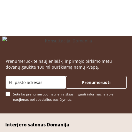
Prenumeruokite naujienlaiškį ir pirmojo pirkimo metu
dovanų gaukite 100 ml purškiamą namų kvapą.
Prenumeruoti
Sutinku prenumeruoti naujienlaiškius ir gauti informaciją apie
naujienas bei specialius pasiūlymus.
Interjero salonas Domanija