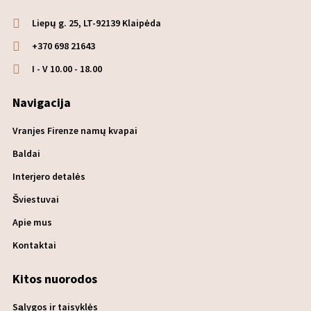
Liepų g. 25, LT-92139 Klaipėda
+370 698 21643
I - V 10.00 - 18.00
Navigacija
Vranjes Firenze namų kvapai
Baldai
Interjero detalės
Šviestuvai
Apie mus
Kontaktai
Kitos nuorodos
Sąlygos ir taisyklės