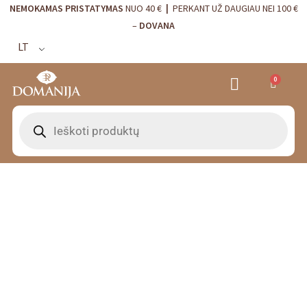
NEMOKAMAS PRISTATYMAS
NUO 40 €
|
PERKANT UŽ DAUGIAU NEI 100 €
–
DOVANA
LT
0
VRANJES FIRENZE NAMŲ KVAPAI
VISTA ALEGRE
BORDALLO PINHEIRO
INTERJERO DETALĖS