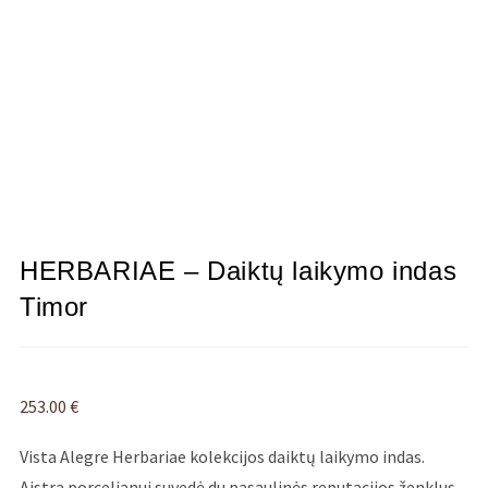
HERBARIAE – Daiktų laikymo indas
Timor
253.00
€
Vista Alegre Herbariae kolekcijos daiktų laikymo indas.
Aistra porcelianui suvedė du pasaulinės reputacijos ženklus,