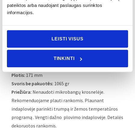
pateiktos arba naudojant paslaugas surinktos
informacijos.
APRAŠYMAS
LEISTI VISUS
Stilius:
Šiuolaikinis
Tipas:
Daiktų laikymo indas
Medžiaga:
Porcelianas
TINKINTI
Aukštis:
192 mm
Plotis:
171 mm
Svoris be pakuotės:
1065 gr
Priežiūra:
Nenaudoti mikrobangų krosnelėje.
Rekomenduojame plauti rankomis. Plaunant
indaplovėje parinkti trumpą ir žemos temperatūros
programą . Vengti dažno plovimo indaplovėje. Detalės
dekoruotos rankomis.