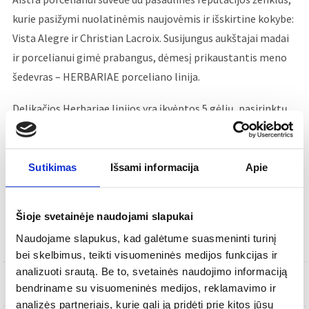
kurie pasižymi nuolatinėmis naujovėmis ir išskirtine kokybe:
Vista Alegre ir Christian Lacroix. Susijungus aukštajai madai
ir porcelianui gimė prabangus, dėmesį prikaustantis meno
šedevras – HERBARIAE porceliano linija.
Delikačios Herbariae linijos yra įkvėptos 5 gėlių, pasirinktų
dėl subtiliai įtaigaus grožio galios, kurios puošia kiekvieną
šios kolekcijos kūrinį. Aguona, Narcizas, Lotosas, Jurginas,
Usnis – tarsi pieva nugulusi ant jūsų šventinio stalo.
Sutikimas
Išsami informacija
Apie
Šioje svetainėje naudojami slapukai
Į KREPŠELĮ
Naudojame slapukus, kad galėtume suasmeninti turinį
bei skelbimus, teikti visuomeninės medijos funkcijas ir
analizuoti srautą. Be to, svetainės naudojimo informaciją
SKU
21133529
bendriname su visuomeninės medijos, reklamavimo ir
analizės partneriais, kurie gali ją pridėti prie kitos jūsų