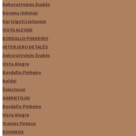
Dekoratyvinės žvakės
Dovanų rinkiniai
Kur įsigyti Lietuvoje
VISTA ALEGRE
BORDALLO PINHEIRO
INTERJERO DETALĖS
Dekoratyvinės žvakės
Vista Alegre
Bordallo Pinheiro
Baldai
Šviestuvai
GAMINTOJAI
Bordallo Pinheiro
Vista Alegre
Vranjes Firenze
DOVANOS