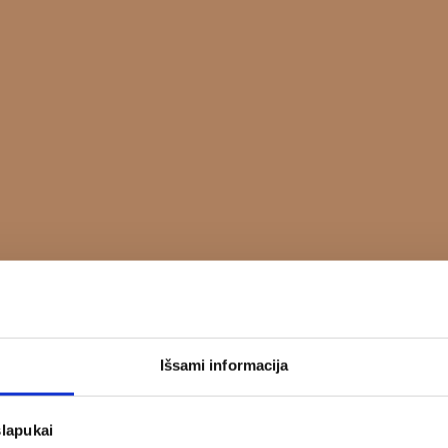
Išsami informacija
slapukai