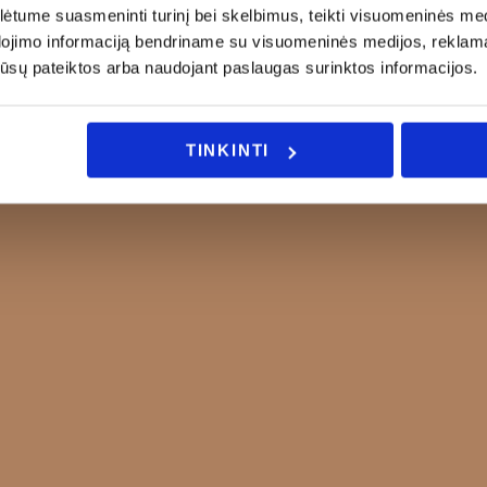
tume suasmeninti turinį bei skelbimus, teikti visuomeninės medij
dojimo informaciją bendriname su visuomeninės medijos, reklamav
os jūsų pateiktos arba naudojant paslaugas surinktos informacijos.
TINKINTI