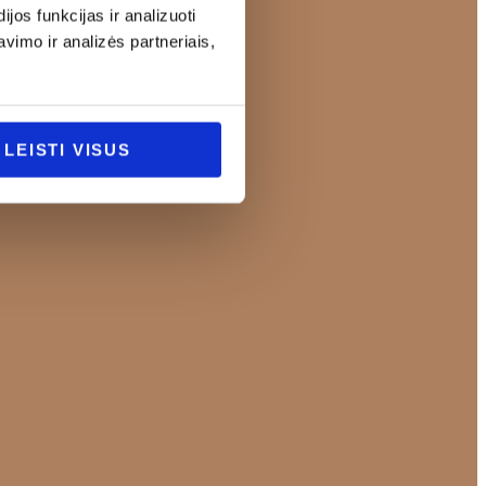
os funkcijas ir analizuoti
imo ir analizės partneriais,
LEISTI VISUS