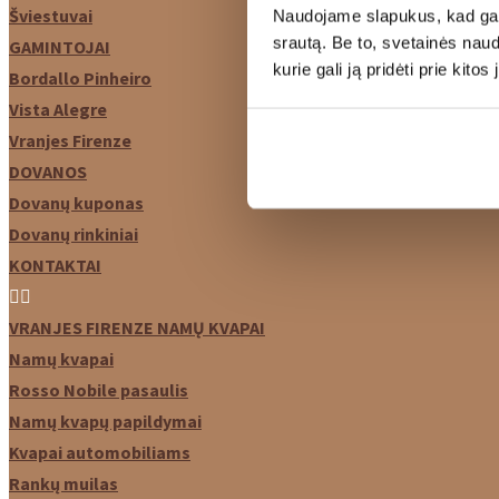
Šviestuvai
Naudojame slapukus, kad galė
srautą. Be to, svetainės nau
GAMINTOJAI
kurie gali ją pridėti prie kit
Bordallo Pinheiro
Vista Alegre
Vranjes Firenze
DOVANOS
Dovanų kuponas
Dovanų rinkiniai
KONTAKTAI
VRANJES FIRENZE NAMŲ KVAPAI
Namų kvapai
Rosso Nobile pasaulis
Namų kvapų papildymai
Kvapai automobiliams
Rankų muilas