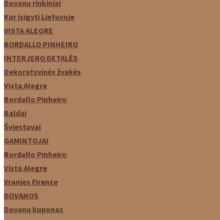
Dovanų rinkiniai
Kur įsigyti Lietuvoje
VISTA ALEGRE
BORDALLO PINHEIRO
INTERJERO DETALĖS
Dekoratyvinės žvakės
Vista Alegre
Bordallo Pinheiro
Baldai
Šviestuvai
GAMINTOJAI
Bordallo Pinheiro
Vista Alegre
Vranjes Firenze
DOVANOS
Dovanų kuponas