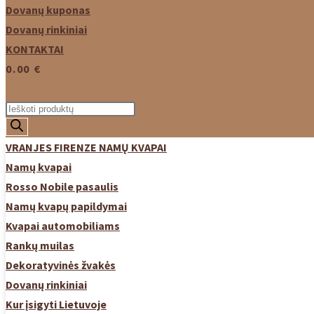
Dovanų kuponas
Dovanų rinkiniai
KONTAKTAI
0.00
€
0
CART
Products
search
VRANJES FIRENZE NAMŲ KVAPAI
Namų kvapai
Rosso Nobile pasaulis
Namų kvapų papildymai
Kvapai automobiliams
Rankų muilas
Dekoratyvinės žvakės
Dovanų rinkiniai
Kur įsigyti Lietuvoje