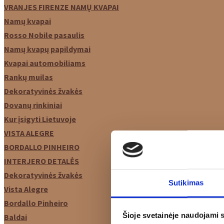
VRANJES FIRENZE NAMŲ KVAPAI
Namų kvapai
Rosso Nobile pasaulis
Namų kvapų papildymai
Kvapai automobiliams
Rankų muilas
Dekoratyvinės žvakės
Dovanų rinkiniai
Kur įsigyti Lietuvoje
VISTA ALEGRE
BORDALLO PINHEIRO
INTERJERO DETALĖS
Dekoratyvinės žvakės
Sutikimas
Vista Alegre
Bordallo Pinheiro
Šioje svetainėje naudojami 
Baldai