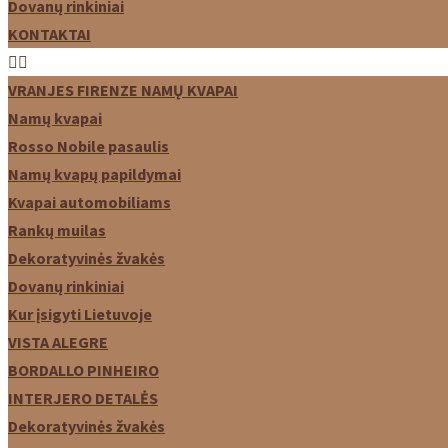
Dovanų rinkiniai
KONTAKTAI
VRANJES FIRENZE NAMŲ KVAPAI
Namų kvapai
Rosso Nobile pasaulis
Namų kvapų papildymai
Kvapai automobiliams
Rankų muilas
Dekoratyvinės žvakės
Dovanų rinkiniai
Kur įsigyti Lietuvoje
VISTA ALEGRE
BORDALLO PINHEIRO
INTERJERO DETALĖS
Dekoratyvinės žvakės