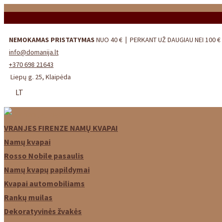
Skip
to
content
NEMOKAMAS PRISTATYMAS
NUO 40 €
|
PERKANT UŽ DAUGIAU NEI 100 €
info@domanija.lt
+370 698 21643
Liepų g. 25, Klaipėda
LT
VRANJES FIRENZE NAMŲ KVAPAI
Namų kvapai
Rosso Nobile pasaulis
Namų kvapų papildymai
Kvapai automobiliams
Rankų muilas
Dekoratyvinės žvakės