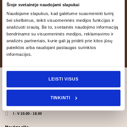
Šioje svetainėje naudojami slapukai
Naudojame slapukus, kad galėtume suasmeninti turinį
Prenumeruokite naujienlaiškį ir pirmojo pirkimo metu
bei skelbimus, teikti visuomeninės medijos funkcijas ir
dovanų gaukite 100 ml purškiamą namų kvapą.
analizuoti srautą. Be to, svetainės naudojimo informaciją
bendriname su visuomeninės medijos, reklamavimo ir
Prenumeruoti
analizės partneriais, kurie gali ją pridėti prie kitos jūsų
pateiktos arba naudojant paslaugas surinktos
Sutinku prenumeruoti naujienlaiškius ir gauti informaciją apie
naujienas bei specialius pasiūlymus.
informacijos.
Interjero salonas Domanija
LEISTI VISUS
Liepų g. 25, LT-92139 Klaipėda
TINKINTI
+370 698 21643
I - V 10.00 - 18.00