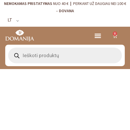
NEMOKAMAS PRISTATYMAS
NUO 40 €
|
PERKANT UŽ DAUGIAU NEI 100 €
–
DOVANA
LT
0
VRANJES FIRENZE NAMŲ KVAPAI
VISTA ALEGRE
BORDALLO PINHEIRO
INTERJERO DETALĖS