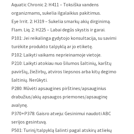
Aquatic Chronic 2: H411 – Toksiška vandens
organizmams, sukelia ilgalaikius pakitimus.
Eye Irrit. 2: H319 – Sukelia smarkų akių dirginimą.
Flam. Liq. 2: H225 – Labai degūs skystis ir garai.
P101: Jei reikalinga gydytojo konsultacija, su savimi
turėkite produkto talpyklą ar jo etiketę.
P102: Laikyti vaikams neprieinamoje vietoje.
P210: Laikyti atokiau nuo šilumos šaltinių, karštų
paviršių, žiežirbų, atviros liepsnos arba kitų degimo
šaltinių. Nerūkyti.
P280: Mūvėti apsaugines pirštines/apsauginius
drabužius/akių apsaugos priemones/apsauginę
avalynę.
P370+P378: Gaisro atveju: Gesinimui naudoti ABC
serijos gesintuvą.
P501: Turinį/talpyklą šalinti pagal atskirų atliekų