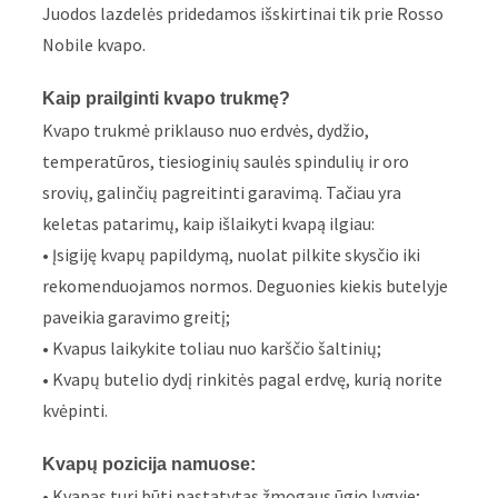
Juodos lazdelės pridedamos išskirtinai tik prie Rosso
Nobile kvapo.
Kaip prailginti kvapo trukmę?
Kvapo trukmė priklauso nuo erdvės, dydžio,
temperatūros, tiesioginių saulės spindulių ir oro
srovių, galinčių pagreitinti garavimą. Tačiau yra
keletas patarimų, kaip išlaikyti kvapą ilgiau:
• Įsigiję kvapų papildymą, nuolat pilkite skysčio iki
rekomenduojamos normos. Deguonies kiekis butelyje
paveikia garavimo greitį;
• Kvapus laikykite toliau nuo karščio šaltinių;
• Kvapų butelio dydį rinkitės pagal erdvę, kurią norite
kvėpinti.
Kvapų pozicija namuose:
• Kvapas turi būti pastatytas žmogaus ūgio lygyje;