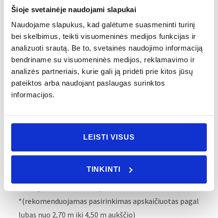
100 ml – puiki dovanos idėja, tinkanti naudoti labai
Šioje svetainėje naudojami slapukai
mažose erdvėse.
Naudojame slapukus, kad galėtume suasmeninti turinį
bei skelbimus, teikti visuomeninės medijos funkcijas ir
Norint, kad kvapas pasklistų plačiai erdvėje,
analizuoti srautą. Be to, svetainės naudojimo informaciją
rekomenduojame:
bendriname su visuomeninės medijos, reklamavimo ir
kambariams nuo 5 iki 10 kvadratinių metrų* 1 arba 2
analizės partneriais, kurie gali ją pridėti prie kitos jūsų
buteliai po 250 ml
pateiktos arba naudojant paslaugas surinktos
kambariams nuo 10 iki 20 kvadratinių metrų* 1 arba
2
informacijos.
buteliai po 500 ml
kambariams nuo 20 iki 30 kvadratinių metrų* 1 arba 2
buteliai po
1250 ml
LEISTI VISUS
kambariams nuo 30 iki 50 kvadratinių metrų* 1 arba 2
buteliai po
2500 ml
TINKINTI
dideliems kambariams, didesniems nei 50 kvadratinių
metrų* 1 arba 2
buteliai po
5000 ml
*(rekomenduojamas pasirinkimas apskaičiuotas pagal
lubas nuo 2,70 m iki 4,50 m aukščio)