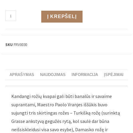
Į KREPŠELĮ
SKU
FRV0030
APRAŠYMAS
NAUDOJIMAS
INFORMACIJA
ĮSPĖJIMAI
Kandangi rožių kvapai gali būti banalūs ir savaime
suprantami, Maestro Paolo Vranjes iššūkis buvo
sujungti tris skirtingas rožes – Turkišką rožę (surinktą
Grasse ankstyvą gegužės rytą, kol saulė dar būna
neišsiskleidusi visa savo esybe), Damasko rožę ir