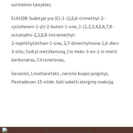
surinkimo taisykles.
EUH208: Sudėtyje yra (E)-1-(2,6,6-trimethyl-2-
cyclohexen-1-yl)-2-buten-1-one, 1-(1,2,3,4,5,6,7,8-
octahydro-2,3,8,8-tetramethyl-
2-naphthyl)ethan-1-one, 3,7-dimethylnona-1,6-dien-
3-olio, Cedryl metilketoną, Cis-heks-3-en-1-il-metil
karbonatas, Citronelonas,
Geraniol, Linalilacetāts , nerolio kvapo junginys,
Pentadecan-15-olide. Gali sukelti alerginę reakciją.