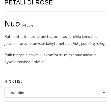
PETALI DI ROSE
Nuo
64.00
€
Rafinuotas ir nesenstantis aromatas suteikia jums tokį
jausmą, tartum rankose laikytumėte didžiulę puokštę rožių.
Puikus atpalaidavimui ir komfortui miegamuosiuose ir
gyvenamosiose erdvėse.
RINKTIS: