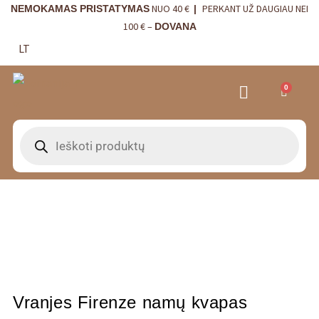
NUO 40 €
PERKANT UŽ DAUGIAU NEI
NEMOKAMAS PRISTATYMAS
|
100 € –
DOVANA
LT
0
VRANJES FIRENZE NAMŲ KVAPAI
VISTA ALEGRE
BORDALLO PINHEIRO
INTERJERO DETALĖS
Vranjes Firenze namų kvapas