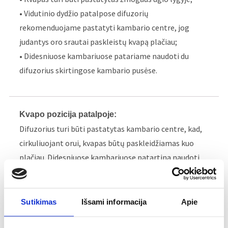
• Vidutinio dydžio patalpose difuzorių
rekomenduojame pastatyti kambario centre, jog
judantys oro srautai paskleistų kvapą plačiau;
• Didesniuose kambariuose patariame naudoti du
difuzorius skirtingose kambario pusėse.
Kvapo pozicija patalpoje:
Difuzorius turi būti pastatytas kambario centre, kad,
cirkuliuojant orui, kvapas būtų paskleidžiamas kuo
plačiau. Didesniuose kambariuose patartina naudoti
du difuzorius skirtingose kambario pusėse.
Nedėkite difuzoriaus ant poliruotų, lakuotų ar dažytų
paviršių, ant elektros įrangos, šalia / virš šilumos
Sutikimas
Išsami informacija
Apie
šaltinių.