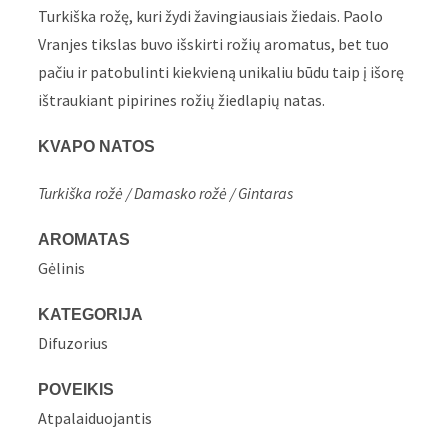
Turkiška rožę, kuri žydi žavingiausiais žiedais. Paolo
Vranjes tikslas buvo išskirti rožių aromatus, bet tuo
pačiu ir patobulinti kiekvieną unikaliu būdu taip į išorę
ištraukiant pipirines rožių žiedlapių natas.
KVAPO NATOS
Turkiška rožė / Damasko rožė / Gintaras
AROMATAS
Gėlinis
KATEGORIJA
Difuzorius
POVEIKIS
Atpalaiduojantis