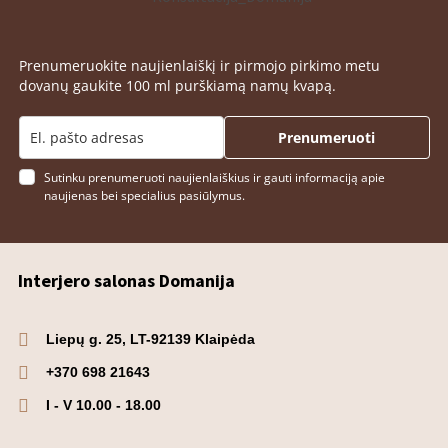
Prenumeruokite naujienlaiškį ir pirmojo pirkimo metu
dovanų gaukite 100 ml purškiamą namų kvapą.
Prenumeruoti
Sutinku prenumeruoti naujienlaiškius ir gauti informaciją apie
naujienas bei specialius pasiūlymus.
Interjero salonas Domanija
Liepų g. 25, LT-92139 Klaipėda
+370 698 21643
I - V 10.00 - 18.00