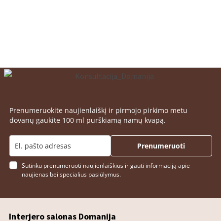
Prenumeruokite naujienlaiškį ir pirmojo pirkimo metu
dovanų gaukite 100 ml purškiamą namų kvapą.
Prenumeruoti
Sutinku prenumeruoti naujienlaiškius ir gauti informaciją apie
naujienas bei specialius pasiūlymus.
Interjero salonas Domanija