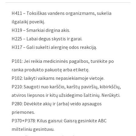
H411 – Toksiškas vandens organizmams, sukelia
ilgalaikį poveikį.
H319 – Smarkiai dirgina akis.
H225 – Labai degus skystis ir garai.
H317 – Gali sukelti alerginę odos reakciją.
P101: Jei reikia medicininės pagalbos, turėkite po
ranka produkto pakuotę arba etiketę.
P102: laikyti vaikams nepasiekiamoje vietoje.
P210: Saugoti nuo karščio, karštų paviršių, kibirkščių,
atviros liepsnos ir kitų užsidegimo šaltinių. Nerūkyti.
P280: Dėvėkite akių ir (arba) veido apsaugos
priemones.
P370+P378: Kilus gaisrui: Gaisrą gesinkite ABC
milteliniu gesintuvu.