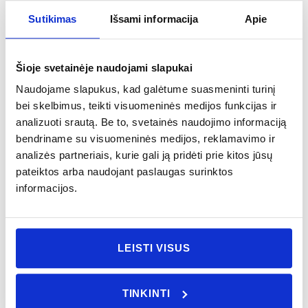
šaltinių.
Sutikimas
Išsami informacija
Apie
100 ml – puiki dovanos idėja, tinkanti naudoti labai
mažose erdvėse.
Šioje svetainėje naudojami slapukai
Norint, kad kvapas pasklistų plačiai erdvėje,
Naudojame slapukus, kad galėtume suasmeninti turinį
rekomenduojame:
bei skelbimus, teikti visuomeninės medijos funkcijas ir
kambariams nuo 5 iki 10 kvadratinių metrų* 1 arba 2
analizuoti srautą. Be to, svetainės naudojimo informaciją
buteliai po 250 ml
bendriname su visuomeninės medijos, reklamavimo ir
kambariams nuo 10 iki 20 kvadratinių metrų* 1 arba
2
analizės partneriais, kurie gali ją pridėti prie kitos jūsų
buteliai po 500 ml
pateiktos arba naudojant paslaugas surinktos
kambariams nuo 20 iki 30 kvadratinių metrų* 1 arba 2
informacijos.
buteliai po
1250 ml
kambariams nuo 30 iki 50 kvadratinių metrų* 1 arba 2
buteliai po
2500 ml
LEISTI VISUS
dideliems kambariams, didesniems nei 50 kvadratinių
metrų* 1 arba 2
buteliai po
5000 ml
TINKINTI
*(rekomenduojamas pasirinkimas apskaičiuotas pagal