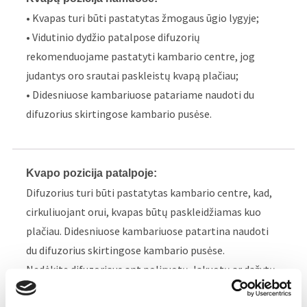
• Kvapas turi būti pastatytas žmogaus ūgio lygyje;
• Vidutinio dydžio patalpose difuzorių
rekomenduojame pastatyti kambario centre, jog
judantys oro srautai paskleistų kvapą plačiau;
• Didesniuose kambariuose patariame naudoti du
difuzorius skirtingose kambario pusėse.
Kvapo pozicija patalpoje:
Difuzorius turi būti pastatytas kambario centre, kad,
cirkuliuojant orui, kvapas būtų paskleidžiamas kuo
plačiau. Didesniuose kambariuose patartina naudoti
du difuzorius skirtingose kambario pusėse.
Nedėkite difuzoriaus ant poliruotų, lakuotų ar dažytų
paviršių, ant elektros įrangos, šalia / virš šilumos