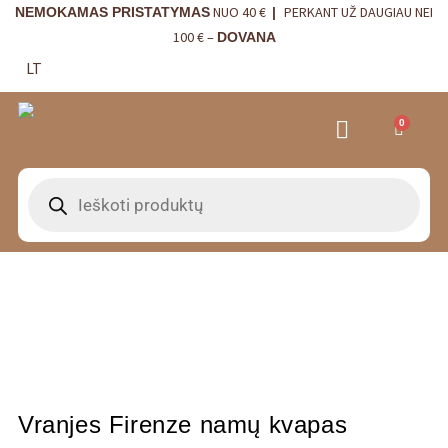
NUO 40 €
PERKANT UŽ DAUGIAU NEI
NEMOKAMAS PRISTATYMAS
|
100 € –
DOVANA
LT
0
VRANJES FIRENZE NAMŲ KVAPAI
VISTA ALEGRE
BORDALLO PINHEIRO
INTERJERO DETALĖS
Vranjes Firenze namų kvapas