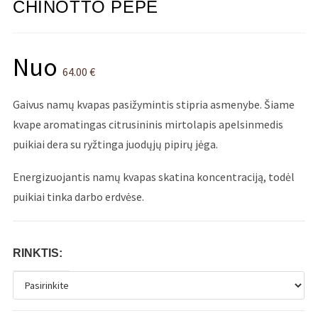
CHINOTTO PEPE
Nuo
64.00
€
Gaivus namų kvapas pasižymintis stipria asmenybe. Šiame
kvape aromatingas citrusininis mirtolapis apelsinmedis
puikiai dera su ryžtinga juodųjų pipirų jėga.
Energizuojantis namų kvapas skatina koncentraciją, todėl
puikiai tinka darbo erdvėse.
RINKTIS: