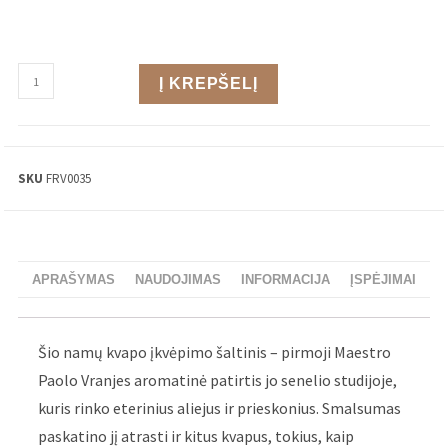
Į KREPŠELĮ
SKU
FRV0035
APRAŠYMAS
NAUDOJIMAS
INFORMACIJA
ĮSPĖJIMAI
Šio namų kvapo įkvėpimo šaltinis – pirmoji Maestro
Paolo Vranjes aromatinė patirtis jo senelio studijoje,
kuris rinko eterinius aliejus ir prieskonius. Smalsumas
paskatino jį atrasti ir kitus kvapus, tokius, kaip