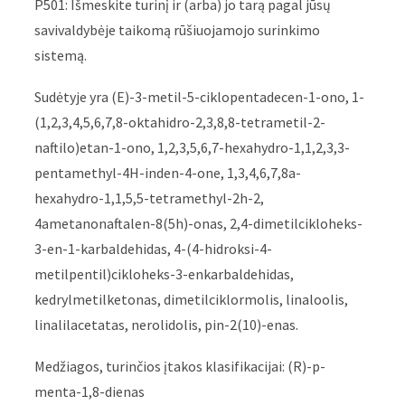
P501: Išmeskite turinį ir (arba) jo tarą pagal jūsų
savivaldybėje taikomą rūšiuojamojo surinkimo
sistemą.
Sudėtyje yra (E)-3-metil-5-ciklopentadecen-1-ono, 1-
(1,2,3,4,5,6,7,8-oktahidro-2,3,8,8-tetrametil-2-
naftilo)etan-1-ono, 1,2,3,5,6,7-hexahydro-1,1,2,3,3-
pentamethyl-4H-inden-4-one, 1,3,4,6,7,8a-
hexahydro-1,1,5,5-tetramethyl-2h-2,
4ametanonaftalen-8(5h)-onas, 2,4-dimetilcikloheks-
3-en-1-karbaldehidas, 4-(4-hidroksi-4-
metilpentil)cikloheks-3-enkarbaldehidas,
kedrylmetilketonas, dimetilciklormolis, linaloolis,
linalilacetatas, nerolidolis, pin-2(10)-enas.
Medžiagos, turinčios įtakos klasifikacijai: (R)-p-
menta-1,8-dienas