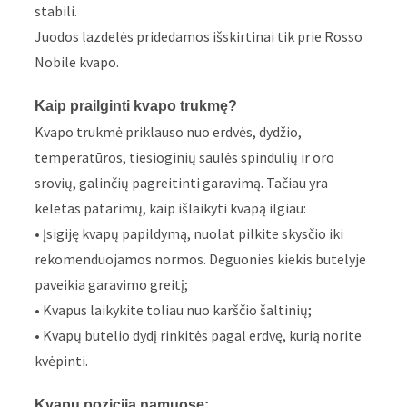
stabili.
Juodos lazdelės pridedamos išskirtinai tik prie Rosso
Nobile kvapo.
Kaip prailginti kvapo trukmę?
Kvapo trukmė priklauso nuo erdvės, dydžio,
temperatūros, tiesioginių saulės spindulių ir oro
srovių, galinčių pagreitinti garavimą. Tačiau yra
keletas patarimų, kaip išlaikyti kvapą ilgiau:
• Įsigiję kvapų papildymą, nuolat pilkite skysčio iki
rekomenduojamos normos. Deguonies kiekis butelyje
paveikia garavimo greitį;
• Kvapus laikykite toliau nuo karščio šaltinių;
• Kvapų butelio dydį rinkitės pagal erdvę, kurią norite
kvėpinti.
Kvapų pozicija namuose: