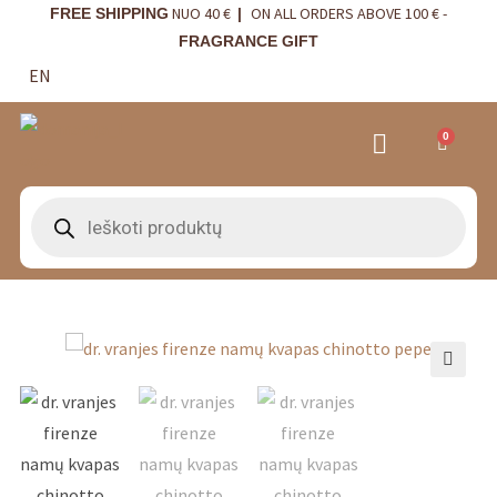
NUO 40 €
ON ALL ORDERS ABOVE 100 € -
FREE SHIPPING
|
FRAGRANCE GIFT
EN
0
VRANJES FIRENZE NAMŲ KVAPAI
VISTA ALEGRE
BORDALLO PINHEIRO
INTERIOR DETAILS
🔍