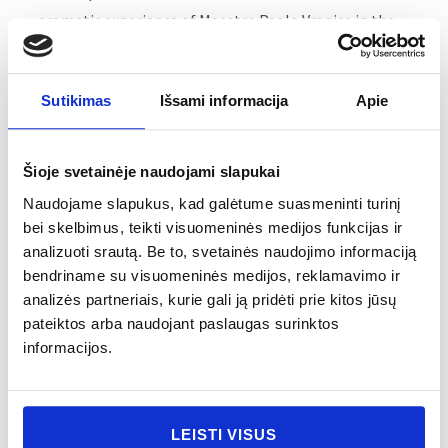
aromatic experience of Maestro Paolo Vranjes in the
studio of his grandfather who collected essential oils
and spices. Curiosity led him to uncover other scents,
Sutikimas
Išsami informacija
Apie
including chinotto, which was his favorite drink when
he was a child. The fragrance brings together the
knowledge of spices and the memories of childhood
Šioje svetainėje naudojami slapukai
to provide a very intimate aroma.
Naudojame slapukus, kad galėtume suasmeninti turinį
bei skelbimus, teikti visuomeninės medijos funkcijas ir
OLFACTORY PYRAMID
analizuoti srautą. Be to, svetainės naudojimo informaciją
bendriname su visuomeninės medijos, reklamavimo ir
Chinotto | Cardamom | Black pepper
analizės partneriais, kurie gali ją pridėti prie kitos jūsų
pateiktos arba naudojant paslaugas surinktos
MAIN SCENT
informacijos.
Spicy
CATEGORY
Diffuser
LEISTI VISUS