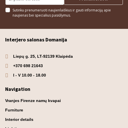
Sutinku prenumeruoti naujienlaiškius ir gauti informaciją apie
naujienas bei specialius pasiūlymus.
Interjero salonas Domanija
Liepų g. 25, LT-92139 Klaipėda
+370 698 21643
I - V 10.00 - 18.00
Navigation
Vranjes Firenze namų kvapai
Furniture
Interior details