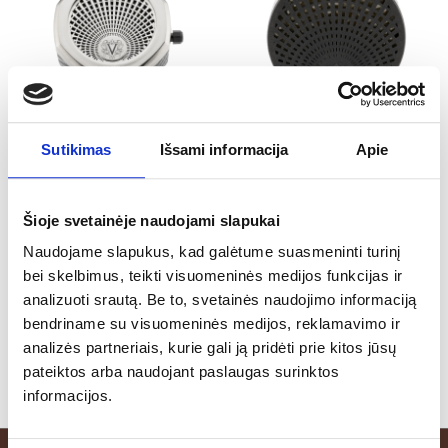
Sutikimas
Išsami informacija
Apie
Vranjes Firenze
Vranjes Firenze
Carparfum dozatorius
Carparfum kvapo
NICKEL su papildymu
papildymas
Šioje svetainėje naudojami slapukai
Naudojame slapukus, kad galėtume suasmeninti turinį
56.00
€
24.00
€
bei skelbimus, teikti visuomeninės medijos funkcijas ir
analizuoti srautą. Be to, svetainės naudojimo informaciją
SHOP NOW
SHOP NOW
bendriname su visuomeninės medijos, reklamavimo ir
analizės partneriais, kurie gali ją pridėti prie kitos jūsų
pateiktos arba naudojant paslaugas surinktos
informacijos.