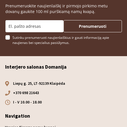
Prenumeruokite naujienlaiškį ir pirmojo pirkimo metu
dovanų gaukite 100 ml purškiamą namų kvapą.
Prenumeruoti
Sutinku prenumeruoti naujienlaiškius ir gauti informaciją apie
naujienas bei specialius pasiūlymus.
Interjero salonas Domanija
Liepų g. 25, LT-92139 Klaipėda
+370 698 21643
I - V 10.00 - 18.00
Navigation