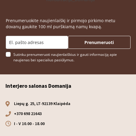
Prenumeruokite naujienlaiškį ir pirmojo pirkimo metu
dovanų gaukite 100 ml purškiamą namų kvapą.
Prenumeruoti
Sutinku prenumeruoti naujienlaiškius ir gauti informaciją apie
naujienas bei specialius pasiūlymus.
Interjero salonas Domanija
Liepų g. 25, LT-92139 Klaipėda
+370 698 21643
I - V 10.00 - 18.00