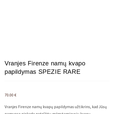
Vranjes Firenze namų kvapo
papildymas SPEZIE RARE
70.00
€
Vranjes Firenze namų kvapų papildymas užtikrins, kad Jūsų
namuose niekada netrūktų mėgstamiausių kvapų.