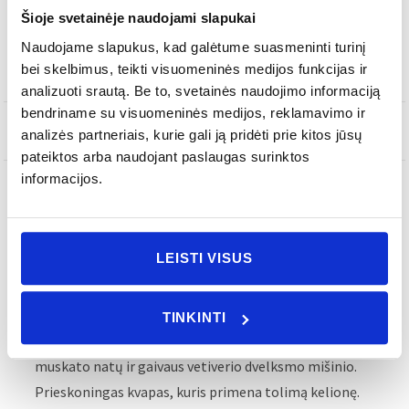
Šioje svetainėje naudojami slapukai
-
+
Į KREPŠELĮ
Naudojame slapukus, kad galėtume suasmeninti turinį
bei skelbimus, teikti visuomeninės medijos funkcijas ir
analizuoti srautą. Be to, svetainės naudojimo informaciją
bendriname su visuomeninės medijos, reklamavimo ir
SKU
FRV0011E
analizės partneriais, kurie gali ją pridėti prie kitos jūsų
pateiktos arba naudojant paslaugas surinktos
informacijos.
APRAŠYMAS
LEISTI VISUS
KVAPO NATOS
Spezie Rare kvapo gyvybė gimsta iš šiltų prieskoninių
TINKINTI
ir aromatinių žolelių natų, rytietiškos kalendros ir
muskato natų ir gaivaus vetiverio dvelksmo mišinio.
Prieskoningas kvapas, kuris primena tolimą kelionę.