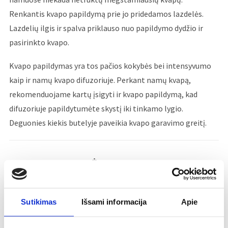
Renkantis kvapo papildymą prie jo pridedamos lazdelės.
Lazdelių ilgis ir spalva priklauso nuo papildymo dydžio ir
pasirinkto kvapo.
Kvapo papildymas yra tos pačios kokybės bei intensyvumo
kaip ir namų kvapo difuzoriuje. Perkant namų kvapą,
rekomenduojame kartų įsigyti ir kvapo papildymą, kad
difuzoriuje papildytumėte skystį iki tinkamo lygio.
Deguonies kiekis butelyje paveikia kvapo garavimo greitį.
PAPILDYMAS SU LAZDELĖMIS
Pasirinkite
Sutikimas
Išsami informacija
Apie