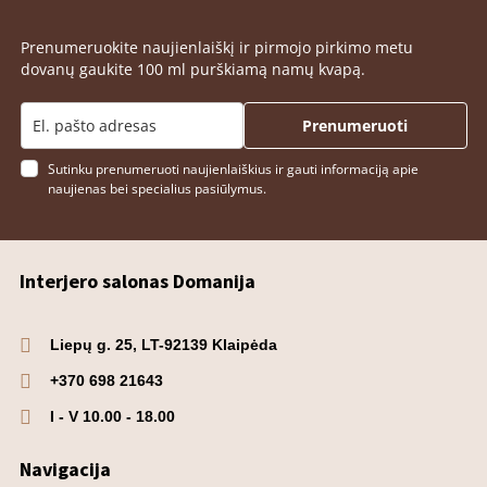
Prenumeruokite naujienlaiškį ir pirmojo pirkimo metu
dovanų gaukite 100 ml purškiamą namų kvapą.
Prenumeruoti
Sutinku prenumeruoti naujienlaiškius ir gauti informaciją apie
naujienas bei specialius pasiūlymus.
Interjero salonas Domanija
Liepų g. 25, LT-92139 Klaipėda
+370 698 21643
I - V 10.00 - 18.00
Navigacija