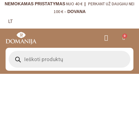
NUO 40 €
PERKANT UŽ DAUGIAU NEI
NEMOKAMAS PRISTATYMAS
|
100 € –
DOVANA
LT
0
VRANJES FIRENZE NAMŲ KVAPAI
VISTA ALEGRE
BORDALLO PINHEIRO
INTERJERO DETALĖS