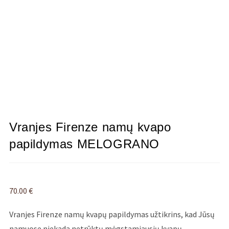
Vranjes Firenze namų kvapo
papildymas MELOGRANO
70.00
€
Vranjes Firenze namų kvapų papildymas užtikrins, kad Jūsų
namuose niekada netrūktų mėgstamiausių kvapų.