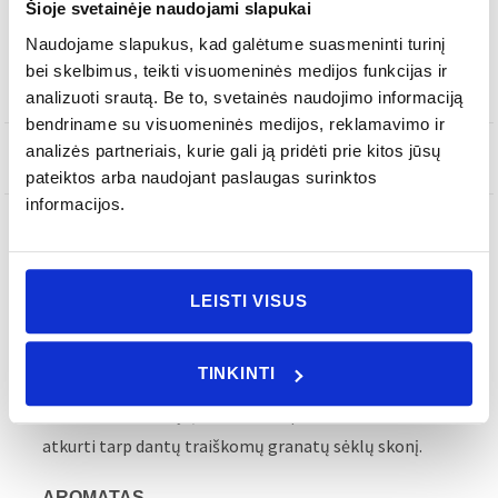
Šioje svetainėje naudojami slapukai
Naudojame slapukus, kad galėtume suasmeninti turinį
Į KREPŠELĮ
bei skelbimus, teikti visuomeninės medijos funkcijas ir
analizuoti srautą. Be to, svetainės naudojimo informaciją
bendriname su visuomeninės medijos, reklamavimo ir
analizės partneriais, kurie gali ją pridėti prie kitos jūsų
SKU
FRV0009E
pateiktos arba naudojant paslaugas surinktos
informacijos.
APRAŠYMAS
LEISTI VISUS
KVAPO NATOS
TINKINTI
Juodųjų vynuogių ir arbūzo aromatai yra stebinančios
sudedamosios dalys, kurios buvo panaudotos siekiant
atkurti tarp dantų traiškomų granatų sėklų skonį.
AROMATAS