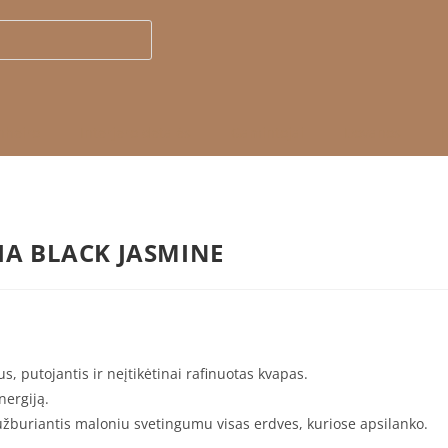
nheiro
Interjero detalės
Gamintojai
Dovanos
K
IA BLACK JASMINE
s, putojantis ir neįtikėtinai rafinuotas kvapas.
nergiją.
i užburiantis maloniu svetingumu visas erdves, kuriose apsilanko.