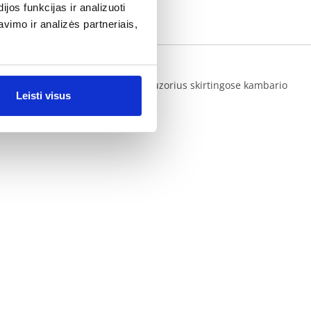
os funkcijas ir analizuoti
imo ir analizės partneriais,
bariuose patartina naudoti du difuzorius skirtingose kambario
Leisti visus