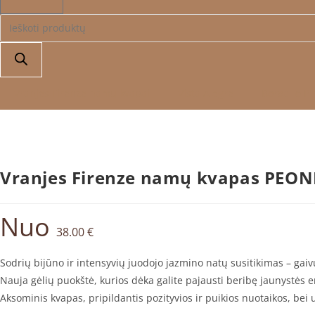
Products
search
Vranjes Firenze namų kvapai
Vista Alegre
Bordallo Pi
Vranjes Firenze namų kvapas PEON
Nuo
38.00
€
Sodrių bijūno ir intensyvių juodojo jazmino natų susitikimas – gaivu
Nauja gėlių puokštė, kurios dėka galite pajausti beribę jaunystės e
Aksominis kvapas, pripildantis pozityvios ir puikios nuotaikos, be