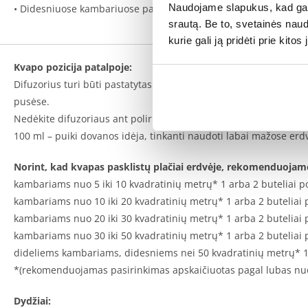
Naudojame slapukus, kad galė
• Didesniuose kambariuose patariame naudoti du difuzorius sk
srautą. Be to, svetainės nau
kurie gali ją pridėti prie kit
Kvapo pozicija patalpoje:
Difuzorius turi būti pastatytas kambario centre, kad, cirkuliuo
pusėse.
Nedėkite difuzoriaus ant poliruotų, lakuotų ar dažytų paviršių, an
100 ml – puiki dovanos idėja, tinkanti naudoti labai mažose erd
Norint, kad kvapas pasklistų plačiai erdvėje, rekomenduojam
kambariams nuo 5 iki 10 kvadratinių metrų* 1 arba 2 buteliai p
kambariams nuo 10 iki 20 kvadratinių metrų* 1 arba
2 buteliai
kambariams nuo 20 iki 30 kvadratinių metrų* 1 arba 2
buteliai
kambariams nuo 30 iki 50 kvadratinių metrų* 1 arba 2
buteliai 
dideliems kambariams, didesniems nei 50 kvadratinių metrų* 
*(rekomenduojamas pasirinkimas apskaičiuotas pagal lubas nuo 
Dydžiai: