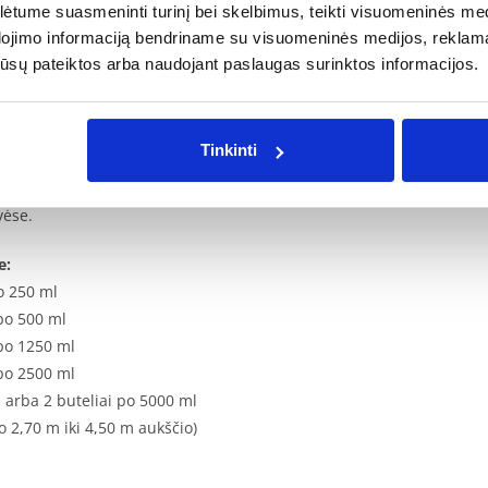
tume suasmeninti turinį bei skelbimus, teikti visuomeninės medij
irtingose kambario pusėse.
dojimo informaciją bendriname su visuomeninės medijos, reklamav
os jūsų pateiktos arba naudojant paslaugas surinktos informacijos.
jant orui, kvapas būtų paskleidžiamas kuo plačiau. Didesniuose kam
Tinkinti
t elektros įrangos, šalia / virš šilumos šaltinių.
vėse.
e:
o 250 ml
 po 500 ml
 po
1250 ml
po
2500 ml
1 arba 2
buteliai po
5000 ml
2,70 m iki 4,50 m aukščio)