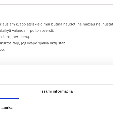
eriausiam kvapo atsiskleidimui būtina naudoti ne mažiau nei nustaty
ikyti valandą ir po to apversti.
ą kartų per dieną.
urtos taip, jog kvapo spalva liktų stabili.
po.
nių saulės spindulių ir oro srovių, galinčių pagreitinti garavimą. T
ojamos normos. Deguonies kiekis butelyje paveikia garavimo greitį;
Išsami informacija
slapukai
 kambario centre, jog judantys oro srautai paskleistų kvapą plačia