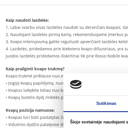
Kaip naudoti lazdeles:
1. Labai svarbu visas lazdeles naudoti su derančiais kvapais. G
2. Naudojant lazdeles pirmą kartą, rekomenduojame įmerkus pala
3. Kvapo intensyvumą galite reguliuoti apverčiant lazdeles kelet
4. Lazdelės, pridedamos prie kiekvieno kvapo difuzoriaus, yra suk
Juodos lazdelės pridedamos išskirtinai tik prie Rosso Nobile kva
Kaip prailginti kvapo trukmę?
Kvapo trukmė priklauso nuo erdvės, dydžio, temperatūros, tiesiogi
• Įsigiję kvapų papildymą, nuolat pilkite skysčio iki rekomendu
• Kvapus laikykite toliau nuo karščio šaltinių;
• Kvapų butelio dydį rinkitės pagal erdvę, kurią norite kvėpinti.
Sutikimas
Kvapų pozicija namuose:
• Kvapas turi būti pastatytas žmogaus ūgio lygyje;
Šioje svetainėje naudojami 
• Vidutinio dydžio patalpose difuzorių rekomenduojame pastatyti