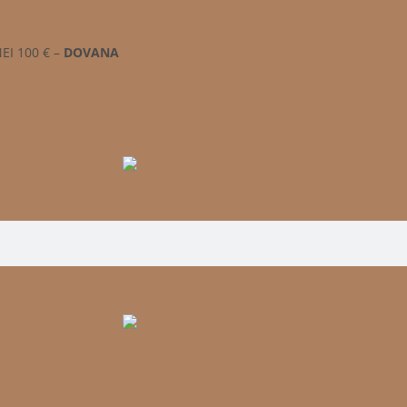
EI 100 € –
DOVANA
 Firenze namų kvapai
Vista Alegre
Bordallo Pinheiro
 Firenze namų kvapai
Vista Alegre
Bordallo Pinheiro