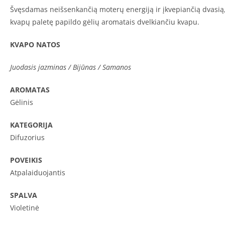
Švęsdamas neišsenkančią moterų energiją ir įkvepiančią dvasią, 
kvapų paletę papildo gėlių aromatais dvelkiančiu kvapu.
KVAPO NATOS
Juodasis jazminas / Bijūnas / Samanos
AROMATAS
Gėlinis
KATEGORIJA
Difuzorius
POVEIKIS
Atpalaiduojantis
SPALVA
Violetinė