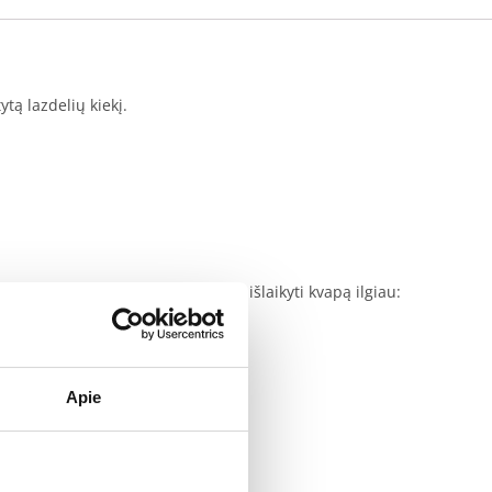
tą lazdelių kiekį.
ačiau yra keletas patarimų, kaip išlaikyti kvapą ilgiau:
Apie
u;