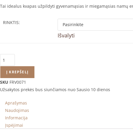
Tai idealus kvapas užpildyti gyvenamąsias ir miegamąsias namų er
RINKTIS:
Išvalyti
produkto
kiekis:
Vranjes
Į KREPŠELĮ
Firenze
SKU
FRV0071
namų
Užsakytos prekės bus siunčiamos nuo Sausio 10 dienos
kvapas
PEONIA
Aprašymas
BLACK
Naudojimas
JASMINE
Informacija
Įspėjimai