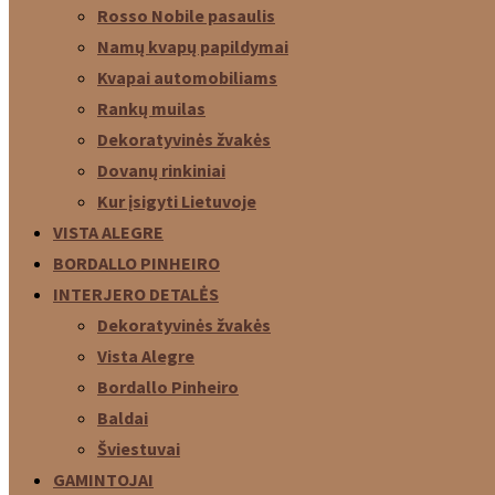
Rosso Nobile pasaulis
Namų kvapų papildymai
Kvapai automobiliams
Rankų muilas
Dekoratyvinės žvakės
Dovanų rinkiniai
Kur įsigyti Lietuvoje
VISTA ALEGRE
BORDALLO PINHEIRO
INTERJERO DETALĖS
Dekoratyvinės žvakės
Vista Alegre
Bordallo Pinheiro
Baldai
Šviestuvai
GAMINTOJAI