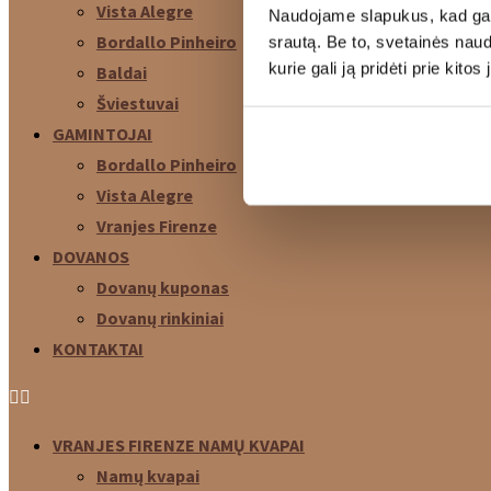
Vista Alegre
Naudojame slapukus, kad galė
Bordallo Pinheiro
srautą. Be to, svetainės nau
kurie gali ją pridėti prie kit
Baldai
Šviestuvai
GAMINTOJAI
Bordallo Pinheiro
Vista Alegre
Vranjes Firenze
DOVANOS
Dovanų kuponas
Dovanų rinkiniai
KONTAKTAI
VRANJES FIRENZE NAMŲ KVAPAI
Namų kvapai