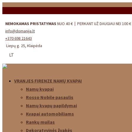
Skip
to
content
NEMOKAMAS PRISTATYMAS
NUO 40 €
|
PERKANT UŽ DAUGIAU NEI 100 €
info@domanija.lt
+370 698 21643
Liepų g. 25, Klaipėda
LT
VRANJES FIRENZE NAMŲ KVAPAI
Namų kvapai
Rosso Nobile pasaulis
Namų kvapų papildymai
Kvapai automobiliams
Rankų muilas
Dekoratyvinės žvakės