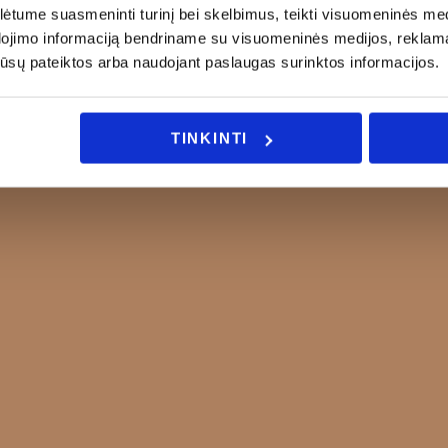
tume suasmeninti turinį bei skelbimus, teikti visuomeninės medij
dojimo informaciją bendriname su visuomeninės medijos, reklamav
os jūsų pateiktos arba naudojant paslaugas surinktos informacijos.
TINKINTI