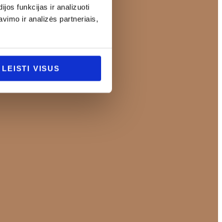
os funkcijas ir analizuoti
imo ir analizės partneriais,
LEISTI VISUS