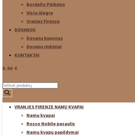
Bordallo Pinheiro
Vista Alegre
Vranjes Firenze
DOVANOS
Dovanų kuponas
Dovanų rinkiniai
KONTAKTAI
0.00
€
0
CART
Products
search
VRANJES FIRENZE NAMŲ KVAPAI
Namų kvapai
Rosso Nobile pasaulis
Namų kvapų papildymai