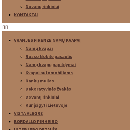
Dovanų rinkiniai
KONTAKTAI
VRANJES FIRENZE NAMŲ KVAPAI
Namų kvapai
Rosso Nobile pasaulis
Namų kvapų papildymai
Kvapai automobiliams
Rankų muilas
Dekoratyvinės žvakės
Dovanų rinkiniai
Kur įsigyti Lietuvoje
VISTA ALEGRE
BORDALLO PINHEIRO
INTERJERO DETALĖS