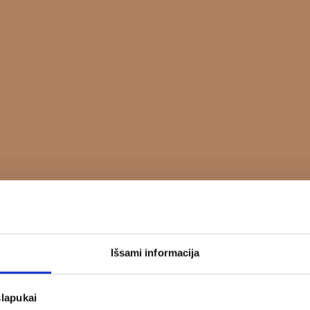
Išsami informacija
slapukai