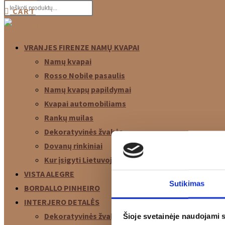
CART
VRANJES FIRENZE NAMŲ KVAPAI
Namų kvapai
Rosso Nobile pasaulis
Namų kvapų papildymai
Kvapai automobiliams
Rankų muilas
Dekoratyvinės žvakės
Dovanų rinkiniai
Kur įsigyti Lietuvoje
VISTA ALEGRE
Sutikimas
BORDALLO PINHEIRO
INTERJERO DETALĖS
Dekoratyvinės žvakės
Šioje svetainėje naudojami 