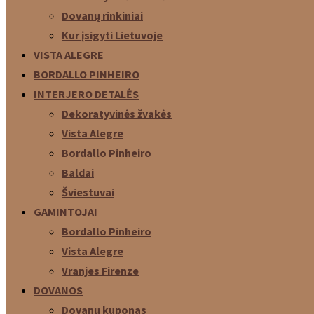
Dovanų rinkiniai
Kur įsigyti Lietuvoje
VISTA ALEGRE
BORDALLO PINHEIRO
INTERJERO DETALĖS
Dekoratyvinės žvakės
Vista Alegre
Bordallo Pinheiro
Baldai
Šviestuvai
GAMINTOJAI
Bordallo Pinheiro
Vista Alegre
Vranjes Firenze
DOVANOS
Dovanų kuponas