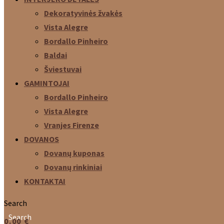
Dekoratyvinės žvakės
Vista Alegre
Bordallo Pinheiro
Baldai
Šviestuvai
GAMINTOJAI
Bordallo Pinheiro
Vista Alegre
Vranjes Firenze
DOVANOS
Dovanų kuponas
Dovanų rinkiniai
KONTAKTAI
Search
Search
0.00
€
0