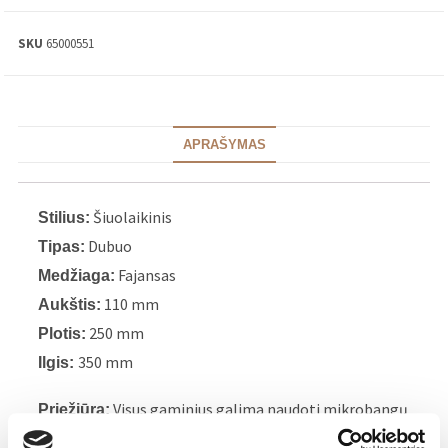
SKU
65000551
APRAŠYMAS
Šiuolaikinis
Stilius:
Dubuo
Tipas:
Fajansas
Medžiaga:
110 mm
Aukštis:
250 mm
Plotis:
350 mm
Ilgis:
Visus gaminius galima naudoti mikrobangų
Priežiūra:
krosnelėje, naudojant kaitinimo funkciją. Gaminius