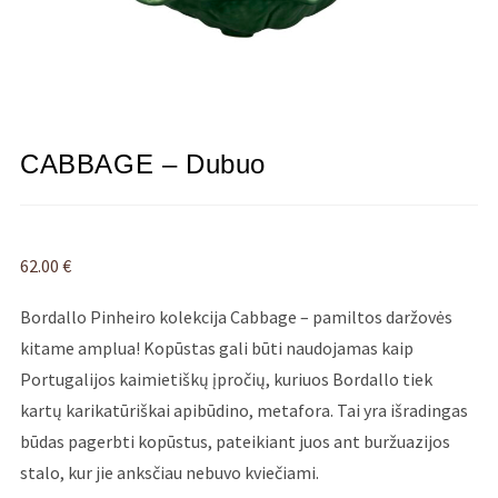
CABBAGE – Dubuo
62.00
€
Bordallo Pinheiro kolekcija Cabbage – pamiltos daržovės
kitame amplua! Kopūstas gali būti naudojamas kaip
Portugalijos kaimietiškų įpročių, kuriuos Bordallo tiek
kartų karikatūriškai apibūdino, metafora. Tai yra išradingas
būdas pagerbti kopūstus, pateikiant juos ant buržuazijos
stalo, kur jie anksčiau nebuvo kviečiami.