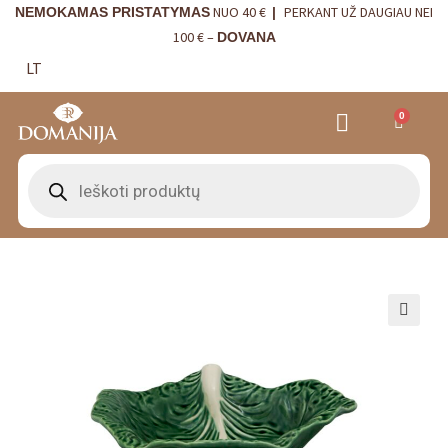
NUO 40 €
PERKANT UŽ DAUGIAU NEI
NEMOKAMAS PRISTATYMAS
|
100 € –
DOVANA
LT
0
VRANJES FIRENZE NAMŲ KVAPAI
VISTA ALEGRE
BORDALLO PINHEIRO
INTERJERO DETALĖS
🔍