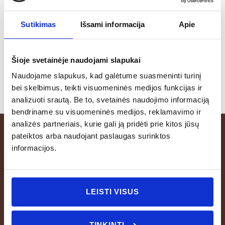
galima dėti į indaplovę, tačiau venkite juos palikti
indaplovėje pasibaigus plovimo programai.
Sutikimas
Išsami informacija
Apie
Nerekomenduojama naudoti orkaitėje ir šaldiklyje.
Šioje svetainėje naudojami slapukai
Naudojame slapukus, kad galėtume suasmeninti turinį
bei skelbimus, teikti visuomeninės medijos funkcijas ir
analizuoti srautą. Be to, svetainės naudojimo informaciją
bendriname su visuomeninės medijos, reklamavimo ir
analizės partneriais, kurie gali ją pridėti prie kitos jūsų
pateiktos arba naudojant paslaugas surinktos
informacijos.
LEISTI VISUS
TINKINTI