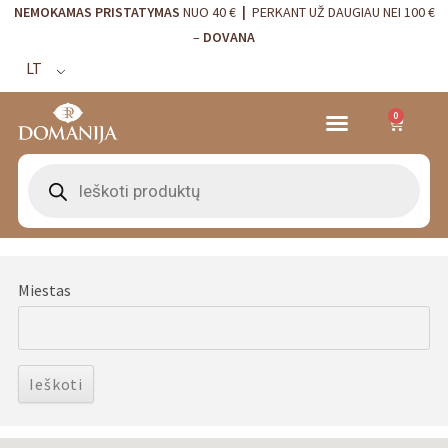
NEMOKAMAS PRISTATYMAS
NUO 40 €
|
PERKANT UŽ DAUGIAU NEI 100 €
–
DOVANA
LT
0
VRANJES FIRENZE NAMŲ KVAPAI
VISTA ALEGRE
BORDALLO PINHEIRO
INTERJERO DETALĖS
Miestas