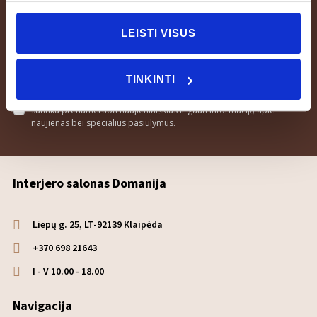
Prenumeruokite naujienlaiškį ir pirmojo pirkimo metu dovanų
LEISTI VISUS
gaukite 100 ml purškiamą namų kvapą.
TINKINTI
Prenumeruoti
Sutinku prenumeruoti naujienlaiškius ir gauti informaciją apie
naujienas bei specialius pasiūlymus.
Interjero salonas Domanija
Liepų g. 25, LT-92139 Klaipėda
+370 698 21643
I - V 10.00 - 18.00
Navigacija